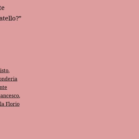
te
atello?”
isto
,
onderia
nte
rancesco
,
la Florio