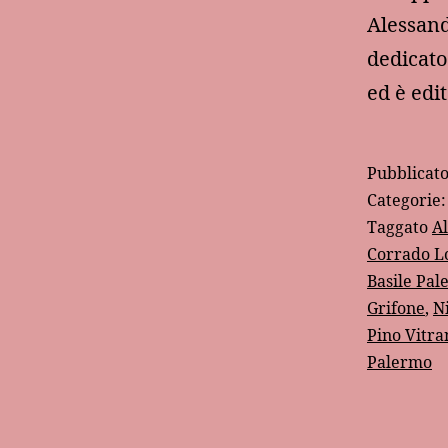
Alessand
dedicato
ed è edi
Pubblicat
Categorie
Taggato
Al
Corrado L
Basile Pa
Grifone
,
N
Pino Vitra
Palermo