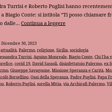
ra Turrisi e Roberto Puglisi hanno recentemen
 a Biagio Conte: si intitola “Ti posso chiamare fr
Ricordo
to dalle…
Continua a leggere
di
Biagio
o
Dicembre 30, 2023
Conte:
:
attualità
,
Palermo
,
religione
,
Sicilia
,
sociologia
“Ti
essandra Turrisi
,
Aquino Monreale
,
Biagio Conte
,
Chi l'ha v
orefice
,
covid 19
,
David Sassoli
,
disinfettatoio Palermo
,
ex f
posso
lermo
,
Giuseppe Savagnone
,
Missione Speranza e Carità
,
Mo
chiamare
icolò Borsellino
,
Oasi della Speranza
,
Padre Puglisi
,
Papa F
fratello?”
no
,
Roberto Puglisi
,
sorella Mttia
,
via Archirafi Palermo
,
Vil