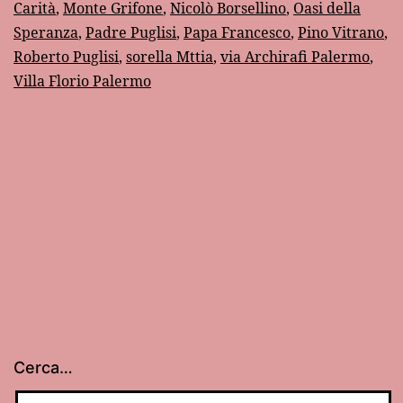
Carità
,
Monte Grifone
,
Nicolò Borsellino
,
Oasi della
Speranza
,
Padre Puglisi
,
Papa Francesco
,
Pino Vitrano
,
Roberto Puglisi
,
sorella Mttia
,
via Archirafi Palermo
,
Villa Florio Palermo
Cerca…