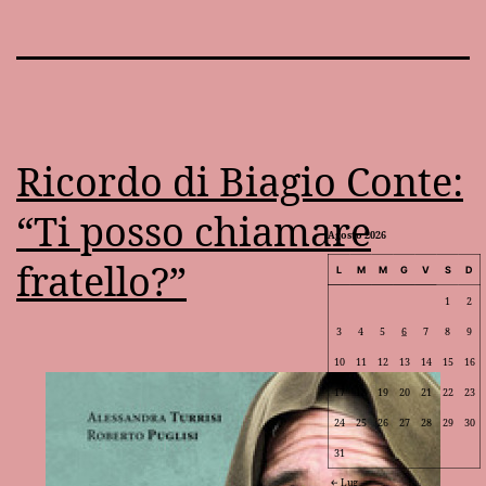
Ricordo di Biagio Conte:
“Ti posso chiamare
Agosto 2026
fratello?”
L
M
M
G
V
S
D
1
2
3
4
5
6
7
8
9
10
11
12
13
14
15
16
17
18
19
20
21
22
23
24
25
26
27
28
29
30
31
Lug