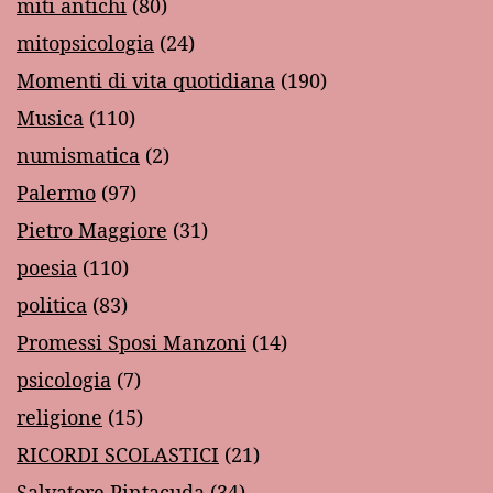
miti antichi
(80)
mitopsicologia
(24)
Momenti di vita quotidiana
(190)
Musica
(110)
numismatica
(2)
Palermo
(97)
Pietro Maggiore
(31)
poesia
(110)
politica
(83)
Promessi Sposi Manzoni
(14)
psicologia
(7)
religione
(15)
RICORDI SCOLASTICI
(21)
Salvatore Pintacuda
(34)