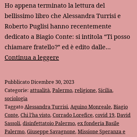
Ho appena terminato la lettura del
bellissimo libro che Alessandra Turrisi e
Roberto Puglisi hanno recentemente
dedicato a Biagio Conte: si intitola “Ti posso
chiamare fratello?” ed è edito dalle…
Ricordo
Continua a leggere
di
Biagio
Pubblicato
Dicembre 30, 2023
Conte:
Categorie:
attualità
,
Palermo
,
religione
,
Sicilia
,
“Ti
sociologia
Taggato
Alessandra Turrisi
,
Aquino Monreale
,
Biagio
posso
Conte
,
Chi l'ha visto
,
Corrado Lorefice
,
covid 19
,
David
chiamare
Sassoli
,
disinfettatoio Palermo
,
ex fonderia Basile
fratello?”
Palermo
,
Giuseppe Savagnone
,
Missione Speranza e