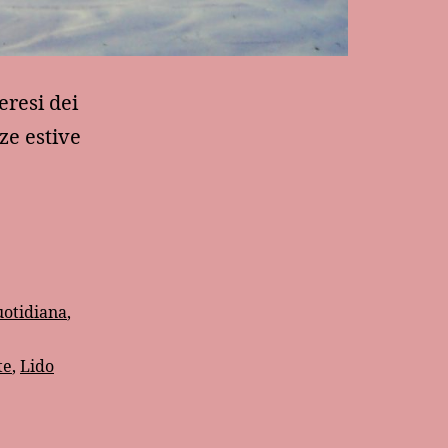
eresi dei
ze estive
uotidiana
,
te
,
Lido