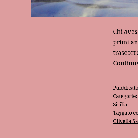
Chi aves
primi an
trascorr
Continua
Pubblicat
Categorie
Sicilia
Taggato
ec
Olivella S