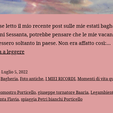
se letto il mio recente post sulle mie estati bagh
ni Sessanta, potrebbe pensare che le mie vacan
essero soltanto in paese. Non era affatto così:…
Ricordo
 a leggere
del
Lido
o
Luglio 5, 2022
Olivella
:
Bagheria
,
Foto antiche
,
I MIEI RICORDI
,
Momenti di vita q
omostro Porticello
,
giuseppe tornatore Baarìa
,
Legambien
anta Flavia
,
spiaggia Petri bianchi Porticello