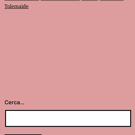
Sinesio
Tolemaide
Cerca…