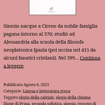
Sinesio nacque a Cirene da nobile famiglia
pagana intorno al 370; studiò ad
Alessandria alla scuola della filosofa
neoplatonica Ipazia (poi uccisa nel 415 da
alcuni fanatici cristiani). Nel 399…
Continua
L’
a leggere
“Elogio
della
Pubblicato
Agosto 6, 2023
calvizie”
Categorie:
Lingua e letteratura greca
di
Taggato
elogio della calvizie
,
elogio della chioma
Dione di Prusa
,
seconda sofistica
,
sinesio
,
vescovo di