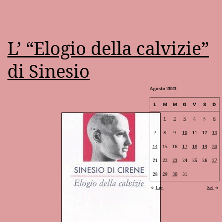
L’ “Elogio della calvizie”
di Sinesio
Agosto 2023
L
M
M
G
V
S
D
1
2
3
4
5
6
7
8
9
10
11
12
13
14
15
16
17
18
19
20
21
22
23
24
25
26
27
28
29
30
31
Lug
Set