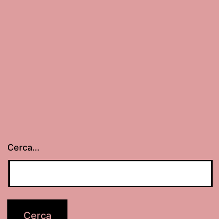
il
Gattopardo
Cerca…