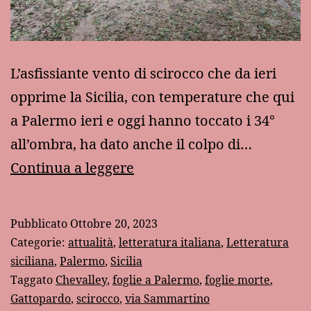
L’asfissiante vento di scirocco che da ieri
opprime la Sicilia, con temperature che qui
a Palermo ieri e oggi hanno toccato i 34°
all’ombra, ha dato anche il colpo di…
Il
Continua a leggere
ghibli,
le
Pubblicato
Ottobre 20, 2023
foglie,
Categorie:
attualità
,
letteratura italiana
,
Letteratura
gli
siciliana
,
Palermo
,
Sicilia
Taggato
Chevalley
,
foglie a Palermo
,
foglie morte
,
scivoloni
Gattopardo
,
scirocco
,
via Sammartino
e