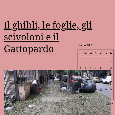
Il ghibli, le foglie, gli
scivoloni e il
Gattopardo
Ottobre 2023
L
M
M
G
V
S
D
1
2
3
4
5
6
7
8
9
10
11
12
13
14
15
16
17
18
19
20
21
22
23
24
25
26
27
28
29
30
31
Set
Nov