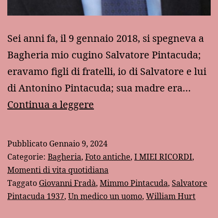
Sei anni fa, il 9 gennaio 2018, si spegneva a
Bagheria mio cugino Salvatore Pintacuda;
eravamo figli di fratelli, io di Salvatore e lui
di Antonino Pintacuda; sua madre era…
Un
Continua a leggere
grande
medico,
Pubblicato
Gennaio 9, 2024
un
Categorie:
Bagheria
,
Foto antiche
,
I MIEI RICORDI
,
grande
Momenti di vita quotidiana
Taggato
Giovanni Fradà
,
Mimmo Pintacuda
,
Salvatore
uomo
Pintacuda 1937
,
Un medico un uomo
,
William Hurt