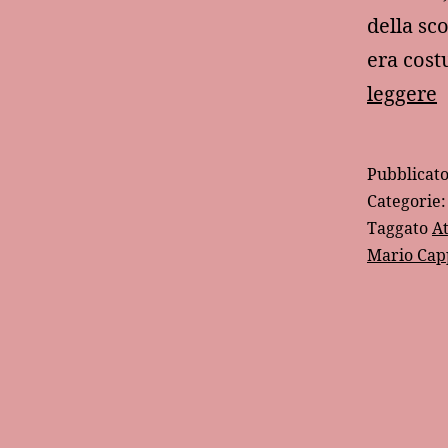
della sc
era cost
leggere
s
g
Pubblicat
p
Categorie
Taggato
At
Mario Cap