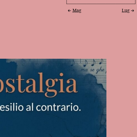
Mag
Lug