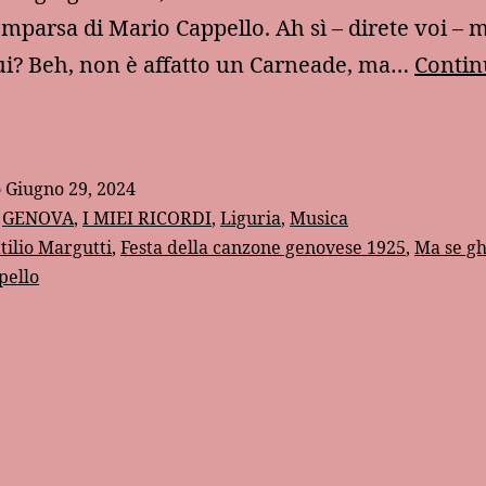
omparsa di Mario Cappello. Ah sì – direte voi – 
ui? Beh, non è affatto un Carneade, ma…
Contin
Ma
e
he
o
Giugno 29, 2024
enso
:
GENOVA
,
I MIEI RICORDI
,
Liguria
,
Musica
tilio Margutti
,
Festa della canzone genovese 1925
,
Ma se g
pello