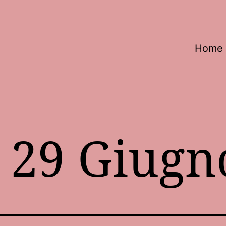
Home
:
29 Giugn