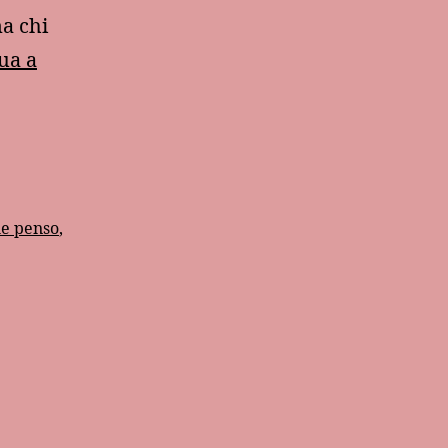
ma chi
ua a
he penso
,