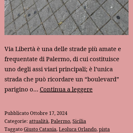
Via Libertà è una delle strade più amate e
frequentate di Palermo, di cui costituisce
uno degli assi viari principali; è l’unica
strada che può ricordare un “boulevard”
La
parigino o…
Continua a leggere
pista
ciclabile
Pubblicato
Ottobre 17, 2024
sul
Categorie:
attualità
,
Palermo
,
Sicilia
marciapiede
Taggato
Giusto Catania
,
Leoluca Orlando
,
pista