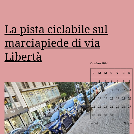
La pista ciclabile sul
marciapiede di via
Libertà
Ottobre 2024
L
M
M
G
V
S
D
1
2
3
4
5
6
7
8
9
10
11
12
13
14
15
16
17
18
19
20
21
22
23
24
25
26
27
28
29
30
31
Set
Nov