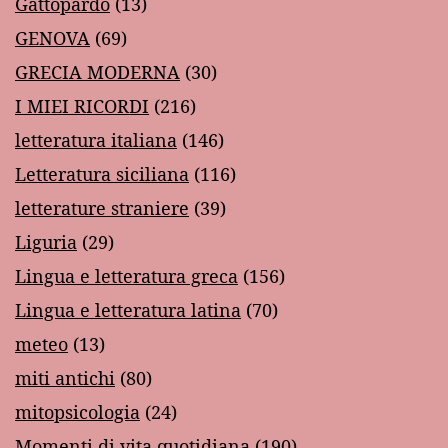
Gattopardo
(13)
GENOVA
(69)
GRECIA MODERNA
(30)
I MIEI RICORDI
(216)
letteratura italiana
(146)
Letteratura siciliana
(116)
letterature straniere
(39)
Liguria
(29)
Lingua e letteratura greca
(156)
Lingua e letteratura latina
(70)
meteo
(13)
miti antichi
(80)
mitopsicologia
(24)
Momenti di vita quotidiana
(190)