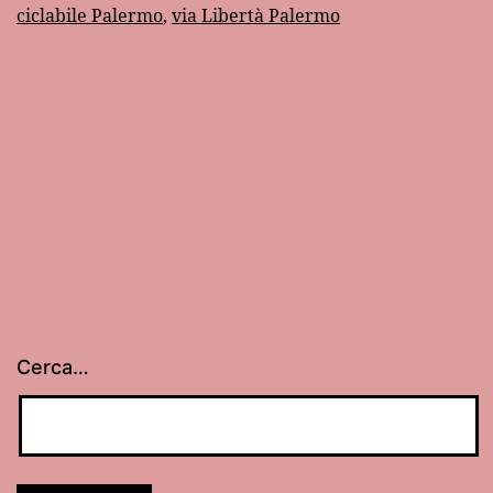
ciclabile Palermo
,
via Libertà Palermo
di
via
Libertà
Cerca…