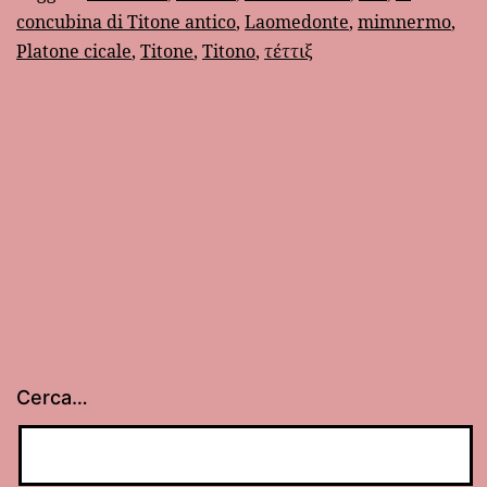
concubina di Titone antico
,
Laomedonte
,
mimnermo
,
Platone cicale
,
Titone
,
Titono
,
τέττιξ
Cerca…