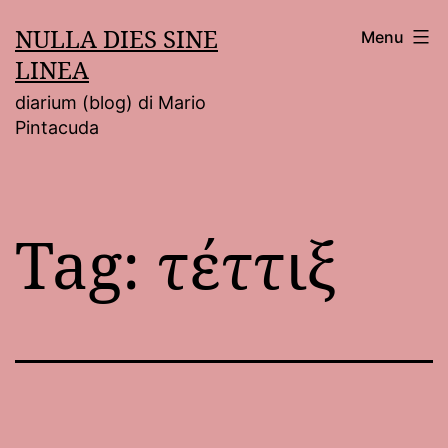
Salta
NULLA DIES SINE
Menu
al
LINEA
contenuto
diarium (blog) di Mario
Pintacuda
Tag:
τέττιξ