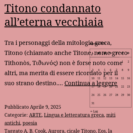
Titono condannato
all’eterna vecchiaia
Tra i personaggi della mitologia greca,
Agosto 2026
Titono (chiamato anche Titone, nome greco
L
M
M
G
V
S
D
Tithonòs, Τιϑωνός) non è forse noto come
1
2
3
4
5
6
7
8
9
altri, ma merita di essere ricordato per il
10
11
12
13
14
15
16
Titon
suo strano destino.…
Continua a leggere
17
18
19
20
21
22
23
cond
24
25
26
27
28
29
30
all’et
31
Pubblicato
Aprile 9, 2025
vecch
Lug
Categorie:
ARTE
,
Lingua e letteratura greca
,
miti
antichi
,
poesia
Taggato
A. B. Cook
,
Aurora
,
cicale Titono
,
Eos
,
la