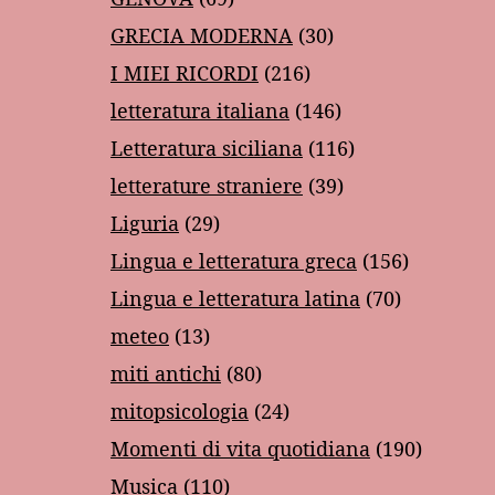
GRECIA MODERNA
(30)
I MIEI RICORDI
(216)
letteratura italiana
(146)
Letteratura siciliana
(116)
letterature straniere
(39)
Liguria
(29)
Lingua e letteratura greca
(156)
Lingua e letteratura latina
(70)
meteo
(13)
miti antichi
(80)
mitopsicologia
(24)
Momenti di vita quotidiana
(190)
Musica
(110)