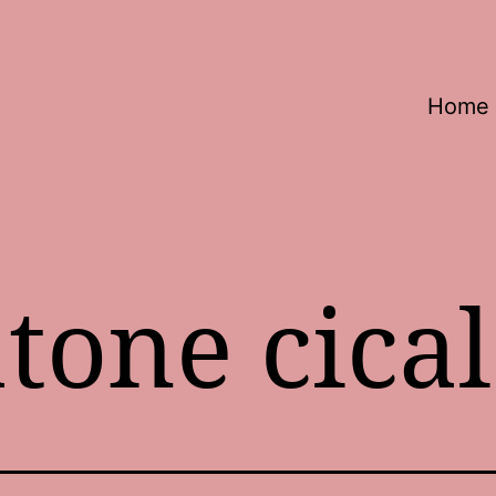
Home
atone cica