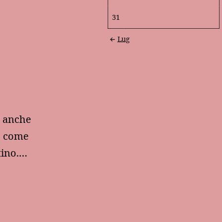
31
Lug
o anche
o come
stino.…