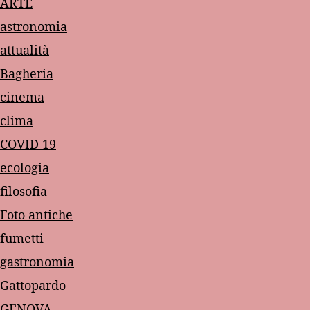
ARTE
astronomia
attualità
Bagheria
cinema
clima
COVID 19
ecologia
filosofia
Foto antiche
fumetti
gastronomia
Gattopardo
GENOVA