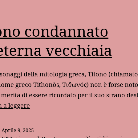
ono condannato
’eterna vecchiaia
rsonaggi della mitologia greca, Titono (chiamat
nome greco Tithonòs, Τιϑωνός) non è forse not
a merita di essere ricordato per il suo strano de
Titono
 a leggere
condannato
all’eterna
o
Aprile 9, 2025
vecchiaia