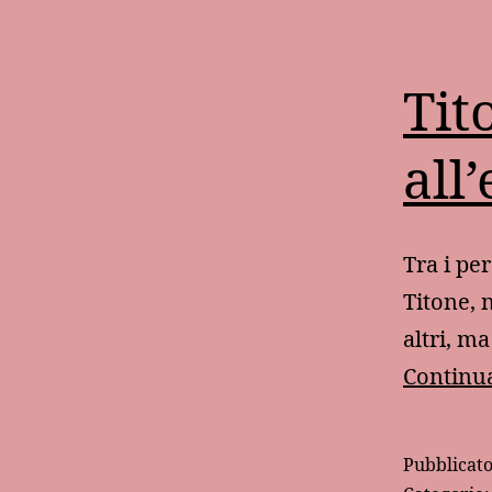
Tit
all
Tra i pe
Titone, 
altri, m
Continua
Pubblicat