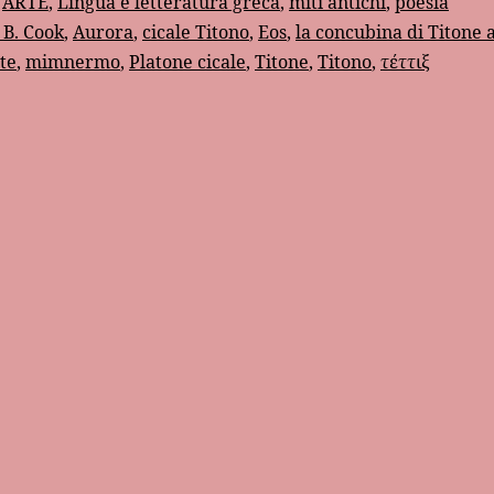
:
ARTE
,
Lingua e letteratura greca
,
miti antichi
,
poesia
 B. Cook
,
Aurora
,
cicale Titono
,
Eos
,
la concubina di Titone 
te
,
mimnermo
,
Platone cicale
,
Titone
,
Titono
,
τέττιξ