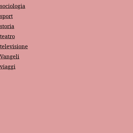
sociologia
sport
storia
teatro
televisione
Vangeli
viaggi