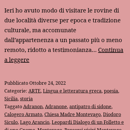
Ieri ho avuto modo di visitare le rovine di
due località diverse per epoca e tradizione
culturale, ma accomunate
dall’appartenenza a un passato più o meno
remoto, ridotto a testimonianza…
Continua
Un
a leggere
giorno
tra
Pubblicato
Ottobre 24, 2022
le
Categorie:
ARTE
,
Lingua e letteratura greca
,
poesia
,
rovine
Sicilia
,
storia
Taggato
Adranon
,
Adranone
,
antipatro di sidone
,
del
Calogero Armato
,
Chiesa Madre Montevago
,
Diodoro
passato:
Siculo
,
Lago Arancio
,
Leopardi Dialogo di un Folletto e
Adranon