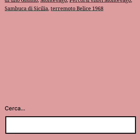
di uno Gnomo
,
Montevago
,
Percorsi visivi Montevago
,
e
Sambuca di Sicilia
,
terremoto Belice 1968
Montevago
Cerca…