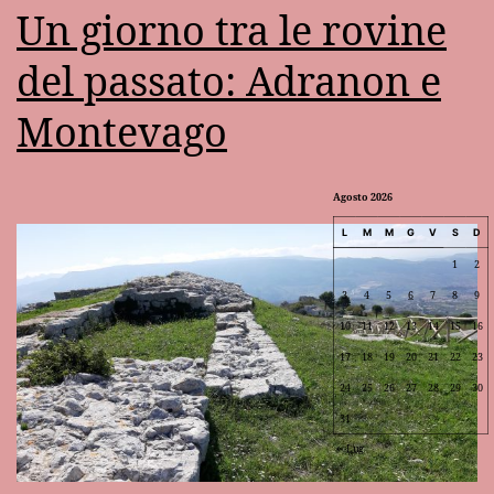
Un giorno tra le rovine
del passato: Adranon e
Montevago
Agosto 2026
L
M
M
G
V
S
D
1
2
3
4
5
6
7
8
9
10
11
12
13
14
15
16
17
18
19
20
21
22
23
24
25
26
27
28
29
30
31
Lug