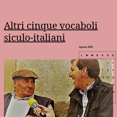
Altri cinque vocaboli
siculo-italiani
Agosto 2026
L
M
M
G
V
S
D
1
2
3
4
5
6
7
8
9
10
11
12
13
14
15
16
17
18
19
20
21
22
23
24
25
26
27
28
29
30
31
Lug