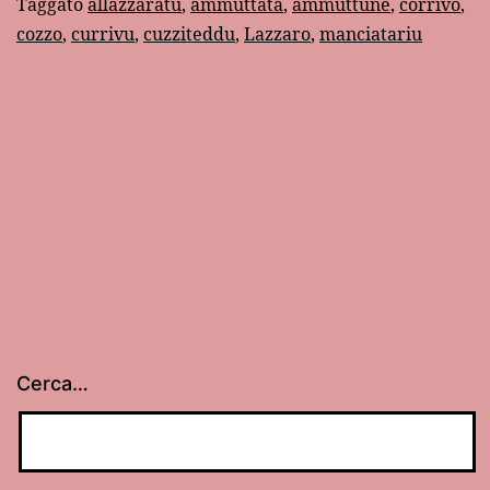
italiani
Taggato
allazzaratu
,
ammuttata
,
ammuttune
,
corrivo
,
cozzo
,
currivu
,
cuzziteddu
,
Lazzaro
,
manciatariu
Cerca…