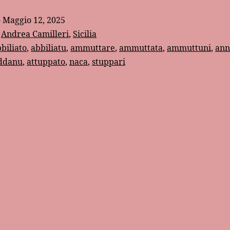
o
Maggio 12, 2025
:
Andrea Camilleri
,
Sicilia
biliato
,
abbiliatu
,
ammuttare
,
ammuttata
,
ammuttuni
,
ann
ddanu
,
attuppato
,
naca
,
stuppari