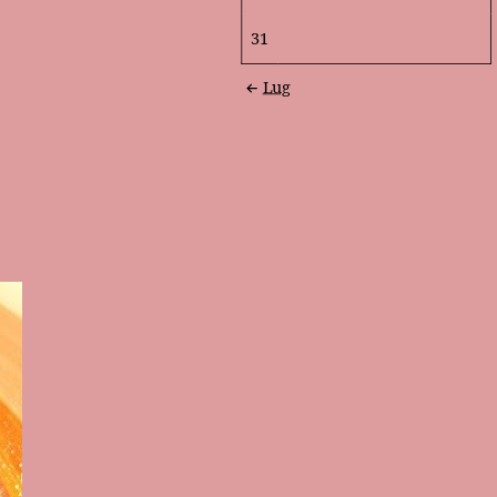
31
Lug