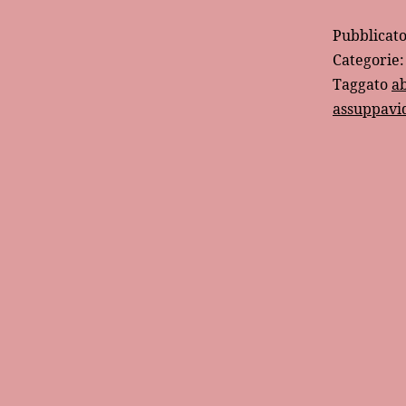
Pubblicat
Categorie
Taggato
ab
assuppavi