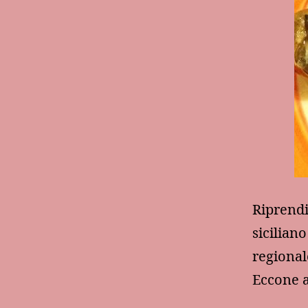
Riprendi
sicilian
regional
Eccone a