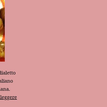
ialetto
aliano
iana.
Altri
 leggere
cinque