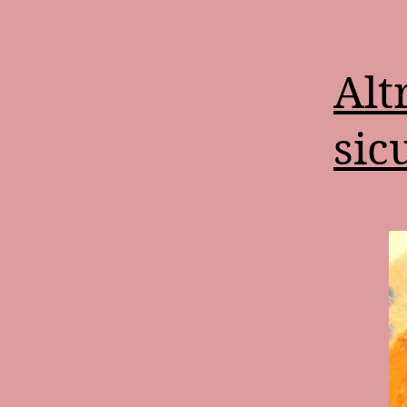
Alt
sic