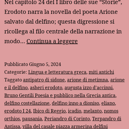
Nel capitolo 24 del I libro delle sue “Storie”,
Erodoto narra la novella del poeta Arione
salvato dal delfino; questa digressione si
ricollega al filo centrale della narrazione in
La
modo…
Continua a leggere
novella
di
Pubblicato
Giugno 5, 2024
Arione
Categorie:
Lingua e letteratura greca
,
miti antichi
(Erodoto
Taggato
antipatro di sidone
,
arione di metimna
,
arione
e il delfino
,
asheri erodoto
,
augusta izzo d'accinni
,
I
Bruno Gentili Poesia e pubblico nella Grecia antica
,
24)
delfino costellazione
,
delfino inno a dioniso
,
eliano
,
erodoto I 24
,
Ibico di Reggio
,
icadio
,
melanto
,
nomos
orthios
,
pausania
,
Periandro di Corinto
,
Terpandro di
Antissa
,
villa del casale piazza armerina delfini