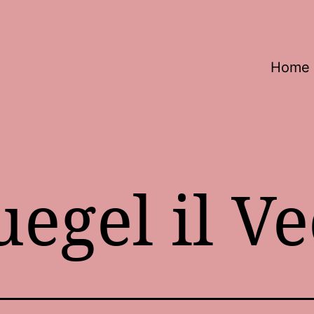
Home
uegel il V