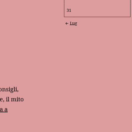
31
Lug
nsigli,
e, il mito
a a