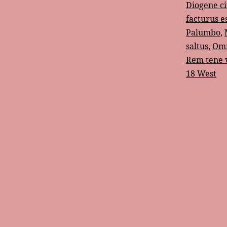
Diogene ci
facturus es
Palumbo
,
saltus
,
Omn
Rem tene 
18 West