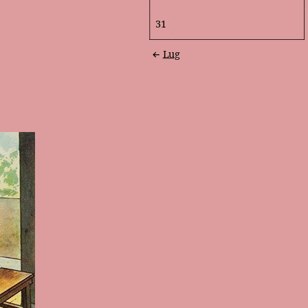
31
Lug