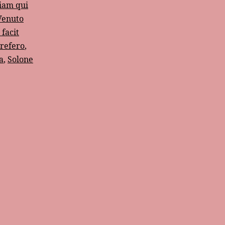
iam qui
Venuto
facit
 refero
,
a
,
Solone