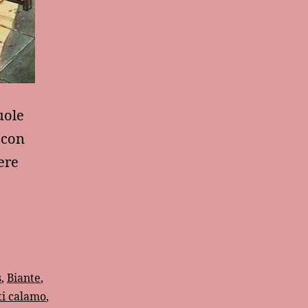
uole
 con
ere
s
,
Biante
,
ti calamo
,