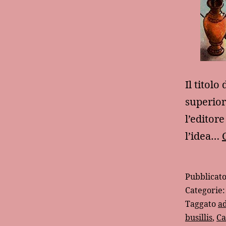
Il titolo
superior
l’editor
l’idea…
Pubblicat
Categorie
Taggato
a
busillis
,
Ca