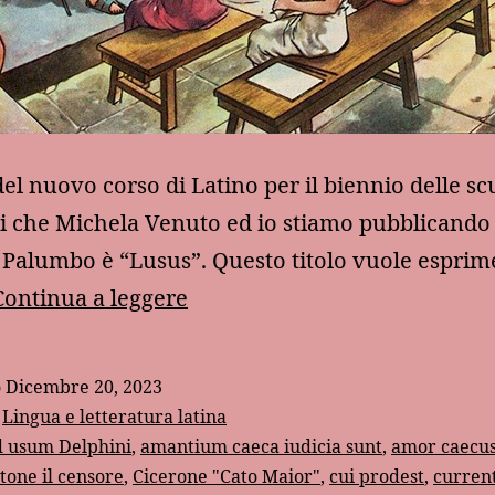
 del nuovo corso di Latino per il biennio delle sc
i che Michela Venuto ed io stiamo pubblicando
e Palumbo è “Lusus”. Questo titolo vuole esprim
Alcuni
Continua a leggere
motti
latini
o
Dicembre 20, 2023
:
Lingua e letteratura latina
d usum Delphini
,
amantium caeca iudicia sunt
,
amor caecu
tone il censore
,
Cicerone "Cato Maior"
,
cui prodest
,
curren