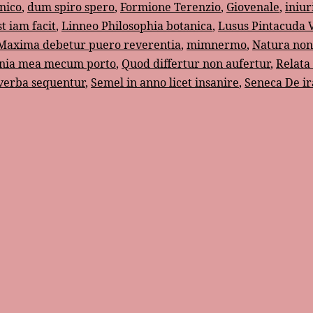
nico
,
dum spiro spero
,
Formione Terenzio
,
Giovenale
,
iniur
t iam facit
,
Linneo Philosophia botanica
,
Lusus Pintacuda 
Maxima debetur puero reverentia
,
mimnermo
,
Natura non 
ia mea mecum porto
,
Quod differtur non aufertur
,
Relata
verba sequentur
,
Semel in anno licet insanire
,
Seneca De ir