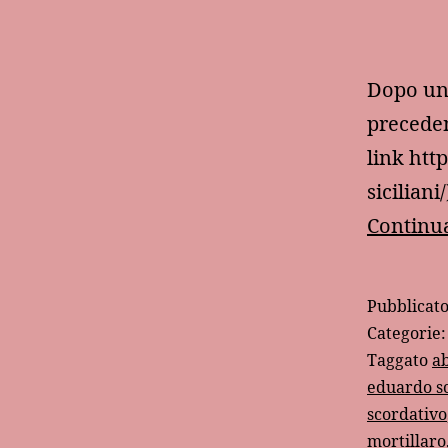
Dopo una
preceden
link htt
sicilian
Continua
Pubblicat
Categorie
Taggato
ab
eduardo s
scordativo
mortillaro