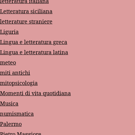
letteratura italiana
Letteratura siciliana
letterature straniere
Liguria
Lingua e letteratura greca
Lingua e letteratura latina
meteo
miti antichi
mitopsicologia
Momenti di vita quotidiana
Musica
numismatica
Palermo
Pietro Maggiore