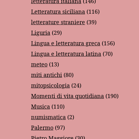
letteratura italiana
(146)
Letteratura siciliana
(116)
letterature straniere
(39)
Liguria
(29)
Lingua e letteratura greca
(156)
Lingua e letteratura latina
(70)
meteo
(13)
miti antichi
(80)
mitopsicologia
(24)
Momenti di vita quotidiana
(190)
Musica
(110)
numismatica
(2)
Palermo
(97)
Pietro Maggiore
(30)