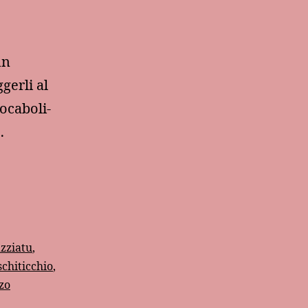
un
gerli al
vocaboli-
…
izziatu
,
schiticchio
,
zo