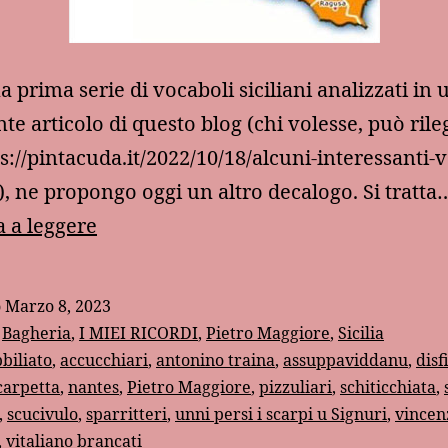
 prima serie di vocaboli siciliani analizzati in 
te articolo di questo blog (chi volesse, può rileg
ps://pintacuda.it/2022/10/18/alcuni-interessanti-
i/), ne propongo oggi un altro decalogo. Si tratta
Altre
 a leggere
divagazioni
sul
o
Marzo 8, 2023
lessico
:
Bagheria
,
I MIEI RICORDI
,
Pietro Maggiore
,
Sicilia
siciliano
biliato
,
accucchiari
,
antonino traina
,
assuppaviddanu
,
disf
carpetta
,
nantes
,
Pietro Maggiore
,
pizzuliari
,
schiticchiata
,
,
scucivulo
,
sparritteri
,
unni persi i scarpi u Signuri
,
vincen
,
vitaliano brancati