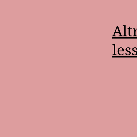
Alt
les