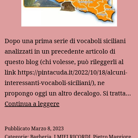
Dopo una prima serie di vocaboli siciliani
analizzati in un precedente articolo di
questo blog (chi volesse, può rileggerli al
link https://pintacuda.it/2022/10/18/alcuni-
interessanti-vocaboli-siciliani/), ne
propongo oggi un altro decalogo. Si tratta…
Altre
Continua a leggere
divagazioni
sul
Pubblicato
Marzo 8, 2023
lessico
Categorie:
Bagheria
,
I MIEI RICORDI
,
Pietro Maggiore
,