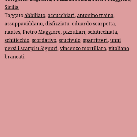
siciliano
Sicilia
Taggato
abbiliato
,
accucchiari
,
antonino traina
,
assuppaviddanu
,
disfizziatu
,
eduardo scarpetta
,
nantes
,
Pietro Maggiore
,
pizzuliari
,
schiticchiata
,
schiticchio
,
scordativo
,
scucivulo
,
sparritteri
,
unni
persi i scarpi u Signuri
,
vincenzo mortillaro
,
vitaliano
brancati