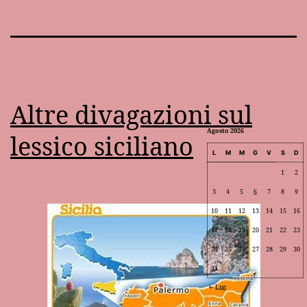
Altre divagazioni sul
Agosto 2026
lessico siciliano
L
M
M
G
V
S
D
1
2
3
4
5
6
7
8
9
10
11
12
13
14
15
16
17
18
19
20
21
22
23
24
25
26
27
28
29
30
31
Lug