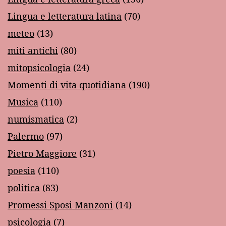
Lingua e letteratura latina
(70)
meteo
(13)
miti antichi
(80)
mitopsicologia
(24)
Momenti di vita quotidiana
(190)
Musica
(110)
numismatica
(2)
Palermo
(97)
Pietro Maggiore
(31)
poesia
(110)
politica
(83)
Promessi Sposi Manzoni
(14)
psicologia
(7)