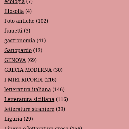
ecologia
(7)
filosofia
(4)
Foto antiche
(102)
fumetti
(3)
gastronomia
(41)
Gattopardo
(13)
GENOVA
(69)
GRECIA MODERNA
(30)
I MIEI RICORDI
(216)
letteratura italiana
(146)
Letteratura siciliana
(116)
letterature straniere
(39)
Liguria
(29)
Lingua e letteratura greca
(156)