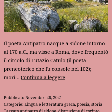
Il poeta Antipatro nacque a Sidone intorno
al 170 a.C., ma visse a Roma, dove frequentò
il circolo di Lutazio Catulo (il poeta
preneoterico che fu console nel 102);
Antipatro
morì…
Continua a leggere
di
Sidone
Pubblicato
Novembre 26, 2021
e
Categorie:
Lingua e letteratura greca
,
poesia
,
storia
le
Taggato
antipatro di sidone
,
distruzione di corinto
,