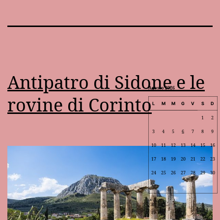
Antipatro di Sidone e le
Agosto 2026
rovine di Corinto
L
M
M
G
V
S
D
1
2
3
4
5
6
7
8
9
10
11
12
13
14
15
16
17
18
19
20
21
22
23
24
25
26
27
28
29
30
31
Lug