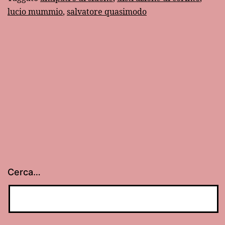
lucio mummio
,
salvatore quasimodo
rovine
di
Corinto
Cerca…