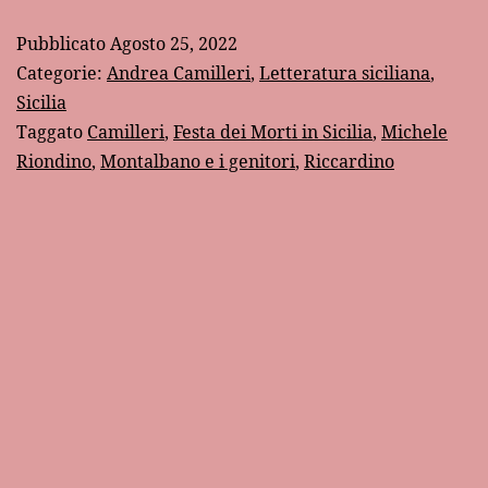
di
Pubblicato
Agosto 25, 2022
Montalbano
Categorie:
Andrea Camilleri
,
Letteratura siciliana
,
Sicilia
Taggato
Camilleri
,
Festa dei Morti in Sicilia
,
Michele
Riondino
,
Montalbano e i genitori
,
Riccardino