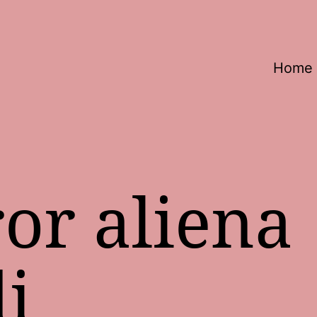
Home
ror aliena
i