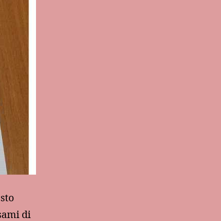
esto
sami di