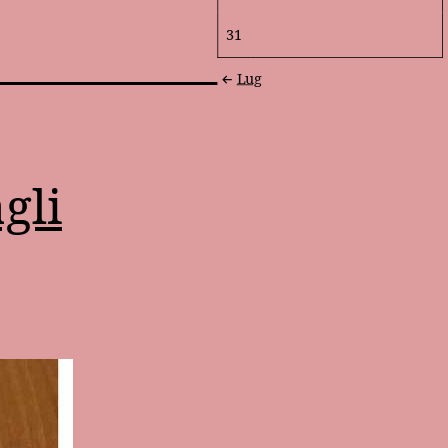
31
Lug
gli