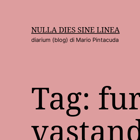
Salta
al
contenuto
NULLA DIES SINE LINEA
diarium (blog) di Mario Pintacuda
Tag:
fu
vastand