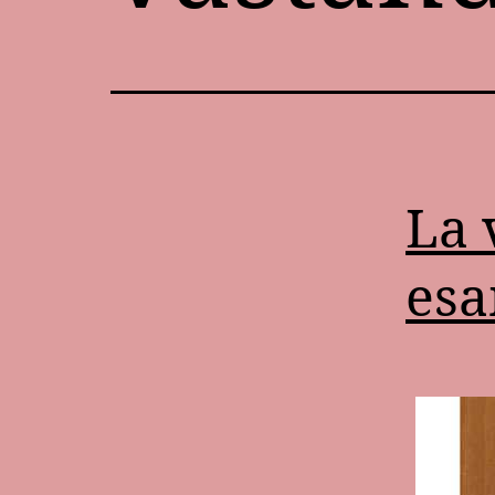
La 
esa