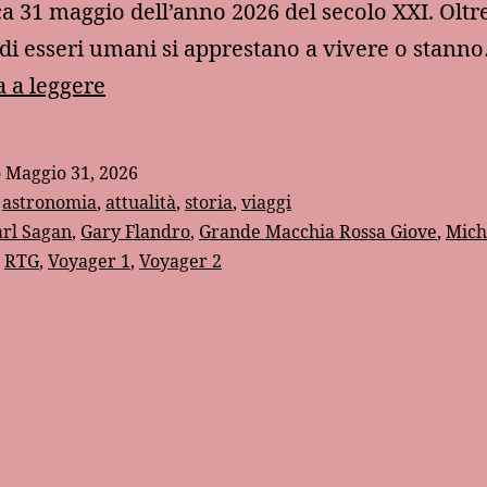
 31 maggio dell’anno 2026 del secolo XXI. Oltr
 di esseri umani si apprestano a vivere o stann
Verso
 a leggere
l’infinito
e
o
Maggio 31, 2026
oltre:
:
astronomia
,
attualità
,
storia
,
viaggi
le
arl Sagan
,
Gary Flandro
,
Grande Macchia Rossa Giove
,
Mich
,
RTG
,
Voyager 1
,
Voyager 2
sonde
Voyager