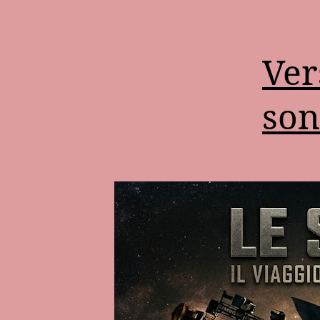
Vers
son