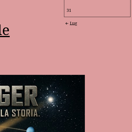
31
le
Lug