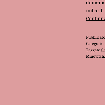
domenica
miliardi
Continua
Pubblicat
Categorie
Taggato
C
Minovitch