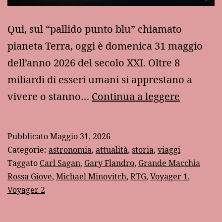
Qui, sul “pallido punto blu” chiamato
pianeta Terra, oggi è domenica 31 maggio
dell’anno 2026 del secolo XXI. Oltre 8
miliardi di esseri umani si apprestano a
Verso
vivere o stanno…
Continua a leggere
l’infinito
e
Pubblicato
Maggio 31, 2026
oltre:
Categorie:
astronomia
,
attualità
,
storia
,
viaggi
le
Taggato
Carl Sagan
,
Gary Flandro
,
Grande Macchia
Rossa Giove
,
Michael Minovitch
,
RTG
,
Voyager 1
,
sonde
Voyager 2
Voyager