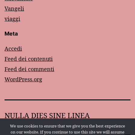
Vangeli
viaggi
Meta
Accedi
Feed dei contenuti
Feed dei commenti
WordPress.org
NULLA DIES SINE LINEA
We use cookies to ensure that we give you the best experience
Proudly powered by
WordPress
.
on our website. If you continue to use this site we will assume