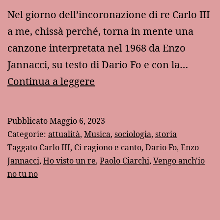
Nel giorno dell’incoronazione di re Carlo III
a me, chissà perché, torna in mente una
canzone interpretata nel 1968 da Enzo
Jannacci, su testo di Dario Fo e con la…
Ho
Continua a leggere
visto
un
Pubblicato
Maggio 6, 2023
re
Categorie:
attualità
,
Musica
,
sociologia
,
storia
Taggato
Carlo III
,
Ci ragiono e canto
,
Dario Fo
,
Enzo
Jannacci
,
Ho visto un re
,
Paolo Ciarchi
,
Vengo anch'io
no tu no