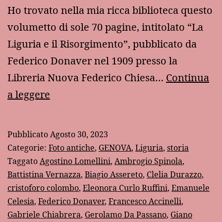
Ho trovato nella mia ricca biblioteca questo
volumetto di sole 70 pagine, intitolato “La
Liguria e il Risorgimento”, pubblicato da
Federico Donaver nel 1909 presso la
Libreria Nuova Federico Chiesa…
Continua
“La
a leggere
Liguria
e
Pubblicato
Agosto 30, 2023
il
Categorie:
Foto antiche
,
GENOVA
,
Liguria
,
storia
Risorgimento”
Taggato
Agostino Lomellini
,
Ambrogio Spinola
,
Battistina Vernazza
,
Biagio Assereto
,
Clelia Durazzo
,
di
cristoforo colombo
,
Eleonora Curlo Ruffini
,
Emanuele
Federico
Celesia
,
Federico Donaver
,
Francesco Accinelli
,
Donaver
Gabriele Chiabrera
,
Gerolamo Da Passano
,
Giano