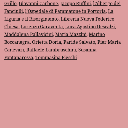
Grillo
,
Giovanni Carbone
,
Jacopo Ruffini
,
l’Albergo dei
Fanciulli
,
l’Ospedale di Pammatone in Portoria
,
La
Liguria e il Risorgimento
,
Libreria Nuova Federico
Chiesa
,
Lorenzo Garaventa
,
Luca Agostino Descalzi
,
Maddalena Pallavicini
,
Maria Mazzini
,
Marino
Boccanegra
,
Orietta Doria
,
Paride Salvato
,
Pier Maria
Canevari
,
Raffaele Lambruschini
,
Susanna
Fontanarossa
,
Tommasina Fieschi