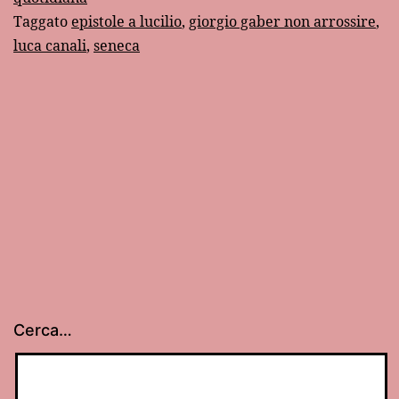
Taggato
epistole a lucilio
,
giorgio gaber non arrossire
,
arrossire
luca canali
,
seneca
Cerca…