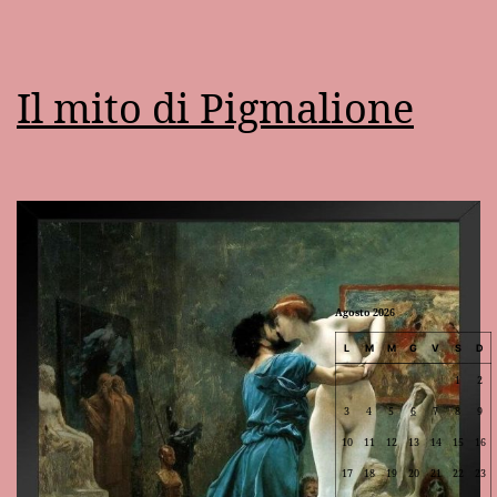
Il mito di Pigmalione
Agosto 2026
L
M
M
G
V
S
D
1
2
3
4
5
6
7
8
9
10
11
12
13
14
15
16
17
18
19
20
21
22
23