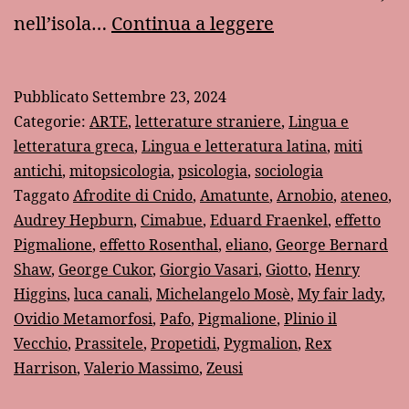
Il
nell’isola…
Continua a leggere
mito
di
Pubblicato
Settembre 23, 2024
Pigmalione
Categorie:
ARTE
,
letterature straniere
,
Lingua e
letteratura greca
,
Lingua e letteratura latina
,
miti
antichi
,
mitopsicologia
,
psicologia
,
sociologia
Taggato
Afrodite di Cnido
,
Amatunte
,
Arnobio
,
ateneo
,
Audrey Hepburn
,
Cimabue
,
Eduard Fraenkel
,
effetto
Pigmalione
,
effetto Rosenthal
,
eliano
,
George Bernard
Shaw
,
George Cukor
,
Giorgio Vasari
,
Giotto
,
Henry
Higgins
,
luca canali
,
Michelangelo Mosè
,
My fair lady
,
Ovidio Metamorfosi
,
Pafo
,
Pigmalione
,
Plinio il
Vecchio
,
Prassitele
,
Propetidi
,
Pygmalion
,
Rex
Harrison
,
Valerio Massimo
,
Zeusi