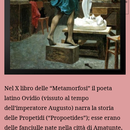
24
25
26
27
28
29
30
31
Lug
Nel X libro delle “Metamorfosi” il poeta
latino Ovidio (vissuto al tempo
dell’imperatore Augusto) narra la storia
delle Propetidi (“Propoetides”); esse erano
delle fanciulle nate nella città di Amatunte,