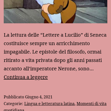
La lettura delle “Lettere a Lucilio” di Seneca
costituisce sempre un arricchimento
impagabile. Le epistole del filosofo, ormai
ritirato a vita privata dopo gli anni passati
accanto all’imperatore Nerone, sono…
Seneca
Continua a leggere
e
la
Pubblicato
Giugno 4, 2021
capacità
Categorie:
Lingua e letteratura latina
,
Momenti di vita
di
quotidiana