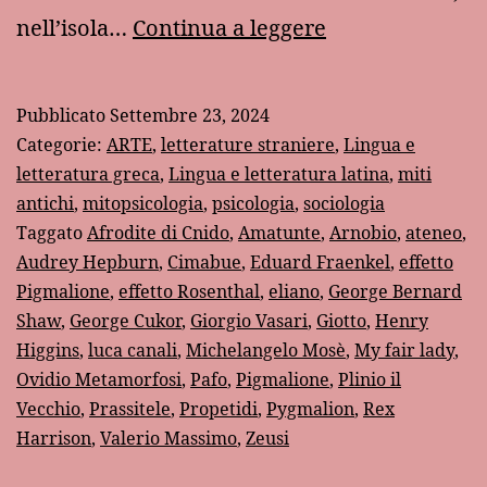
Il
nell’isola…
Continua a leggere
mito
di
Pubblicato
Settembre 23, 2024
Pigmalione
Categorie:
ARTE
,
letterature straniere
,
Lingua e
letteratura greca
,
Lingua e letteratura latina
,
miti
antichi
,
mitopsicologia
,
psicologia
,
sociologia
Taggato
Afrodite di Cnido
,
Amatunte
,
Arnobio
,
ateneo
,
Audrey Hepburn
,
Cimabue
,
Eduard Fraenkel
,
effetto
Pigmalione
,
effetto Rosenthal
,
eliano
,
George Bernard
Shaw
,
George Cukor
,
Giorgio Vasari
,
Giotto
,
Henry
Higgins
,
luca canali
,
Michelangelo Mosè
,
My fair lady
,
Ovidio Metamorfosi
,
Pafo
,
Pigmalione
,
Plinio il
Vecchio
,
Prassitele
,
Propetidi
,
Pygmalion
,
Rex
Harrison
,
Valerio Massimo
,
Zeusi