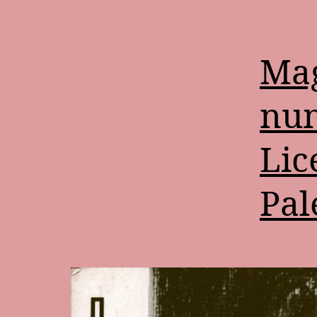
Mag
num
Lic
Pa