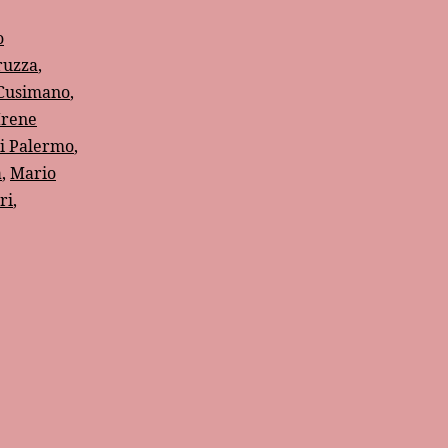
o
ruzza
,
 Cusimano
,
Irene
di Palermo
,
a
,
Mario
ri
,