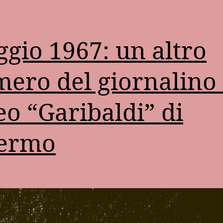
gio 1967: un altro
ero del giornalino 
eo “Garibaldi” di
lermo