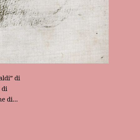
ldi” di
 di
ine di…