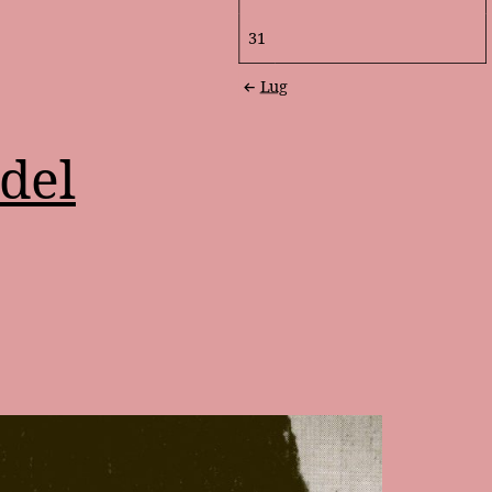
31
Lug
del