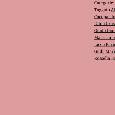
Categorie
Taggato
A
Cacopard
Fabio Gras
Guido Gian
Marsicano
Liceo Pari
Gulli
,
Mari
Rossella B