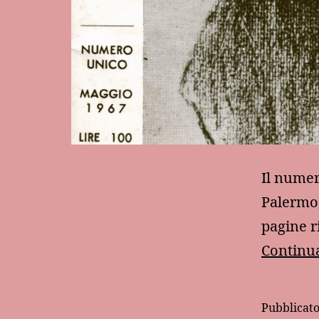
Il numer
Palermo,
pagine r
Continua
Pubblicat