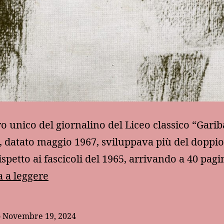
o unico del giornalino del Liceo classico “Gariba
 datato maggio 1967, sviluppava più del doppio
ispetto ai fascicoli del 1965, arrivando a 40 pag
Maggio
 a leggere
1967:
un
o
Novembre 19, 2024