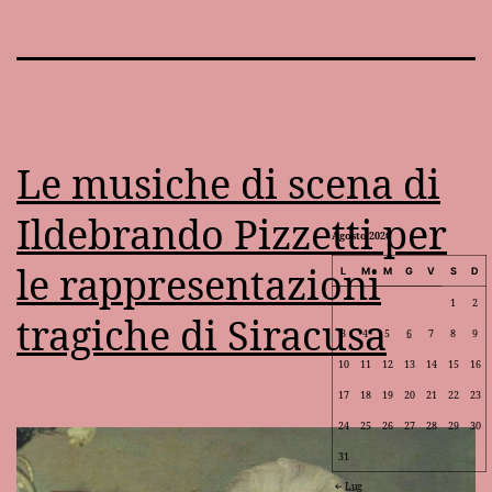
Le musiche di scena di
Ildebrando Pizzetti per
Agosto 2026
le rappresentazioni
L
M
M
G
V
S
D
1
2
tragiche di Siracusa
3
4
5
6
7
8
9
10
11
12
13
14
15
16
17
18
19
20
21
22
23
24
25
26
27
28
29
30
31
Lug