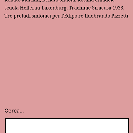
le
scuola Hellerau-Laxenburg
,
Trachinie Siracusa 1933
,
Tre preludi sinfonici per l'Edipo re Ildebrando Pizzetti
rappres
tragich
di
Siracus
Cerca…