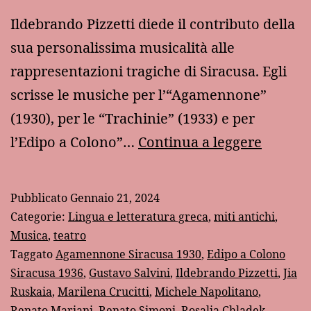
Ildebrando Pizzetti diede il contributo della
sua personalissima musicalità alle
rappresentazioni tragiche di Siracusa. Egli
scrisse le musiche per l’“Agamennone”
(1930), per le “Trachinie” (1933) e per
Le
l’Edipo a Colono”…
Continua a leggere
musich
di
Pubblicato
Gennaio 21, 2024
scena
Categorie:
Lingua e letteratura greca
,
miti antichi
,
di
Musica
,
teatro
Taggato
Agamennone Siracusa 1930
,
Edipo a Colono
Ildebr
Siracusa 1936
,
Gustavo Salvini
,
Ildebrando Pizzetti
,
Jia
Pizzetti
Ruskaia
,
Marilena Crucitti
,
Michele Napolitano
,
per
Renato Mariani
,
Renato Simoni
,
Rosalia Chladek
,