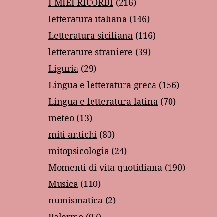
I MIEI RICORDI
(216)
letteratura italiana
(146)
Letteratura siciliana
(116)
letterature straniere
(39)
Liguria
(29)
Lingua e letteratura greca
(156)
Lingua e letteratura latina
(70)
meteo
(13)
miti antichi
(80)
mitopsicologia
(24)
Momenti di vita quotidiana
(190)
Musica
(110)
numismatica
(2)
Palermo
(97)