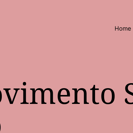
Home
vimento S
o