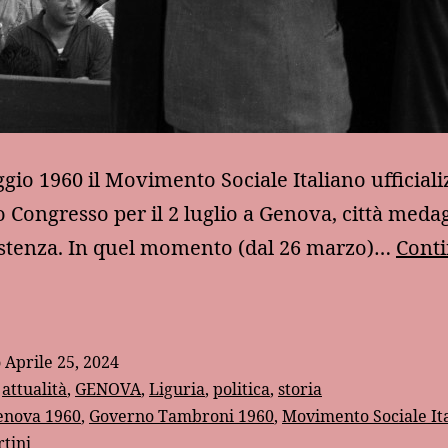
ggio 1960 il Movimento Sociale Italiano ufficiali
o Congresso per il 2 luglio a Genova, città medag
istenza. In quel momento (dal 26 marzo)…
Conti
andro
ertini
o
Aprile 25, 2024
a
:
attualità
,
GENOVA
,
Liguria
,
politica
,
storia
esistenza
enova 1960
,
Governo Tambroni 1960
,
Movimento Sociale It
tini