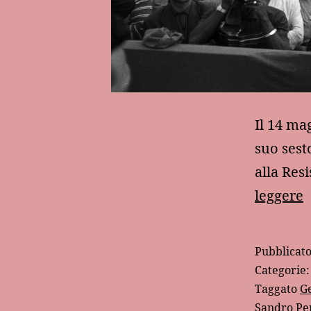
Il 14 ma
suo sest
alla Res
S
leggere
P
e
Pubblicat
l
Categorie
R
Taggato
G
Sandro Per