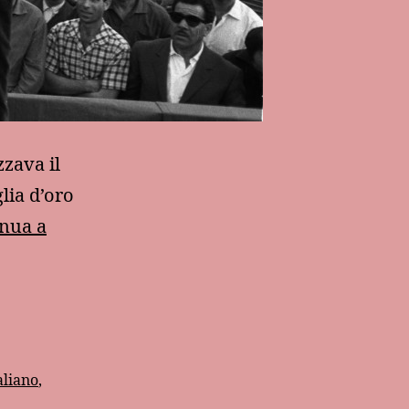
zzava il
lia d’oro
nua a
aliano
,