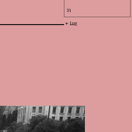
31
Lug