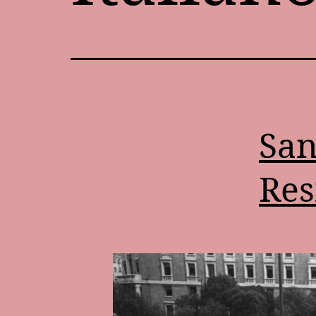
San
Res