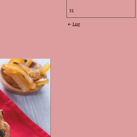
31
Lug