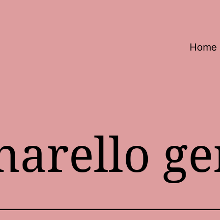
Home
narello g