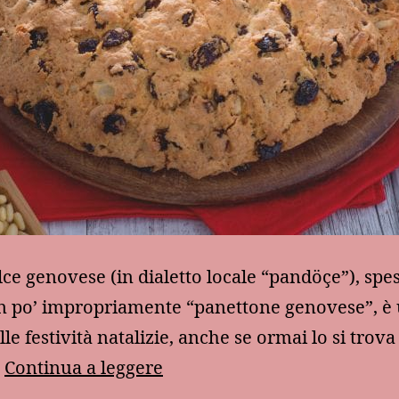
lce genovese (in dialetto locale “pandöçe”), spe
n po’ impropriamente “panettone genovese”, è 
lle festività natalizie, anche se ormai lo si trova
Il
…
Continua a leggere
pandolce