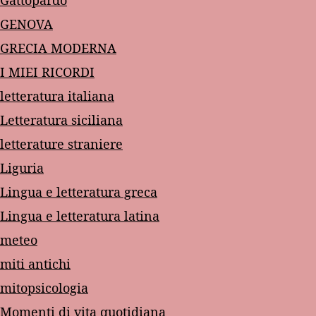
Gattopardo
GENOVA
GRECIA MODERNA
I MIEI RICORDI
letteratura italiana
Letteratura siciliana
letterature straniere
Liguria
Lingua e letteratura greca
Lingua e letteratura latina
meteo
miti antichi
mitopsicologia
Momenti di vita quotidiana