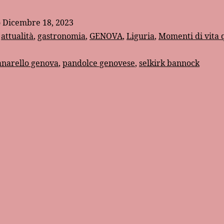
genovese
o
Dicembre 18, 2023
:
attualità
,
gastronomia
,
GENOVA
,
Liguria
,
Momenti di vita 
anarello genova
,
pandolce genovese
,
selkirk bannock