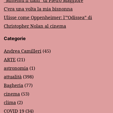
“Mittemu li tiàni” di Pietro Maggiore
C’era una volta la mia bisnonna
Ulisse come Oppenheimer: l'”Odissea” di
Christopher Nolan al cinema
Categorie
Andrea Camilleri
(45)
ARTE
(21)
astronomia
(1)
attualità
(398)
Bagheria
(77)
cinema
(53)
clima
(2)
COVID 19
(34)