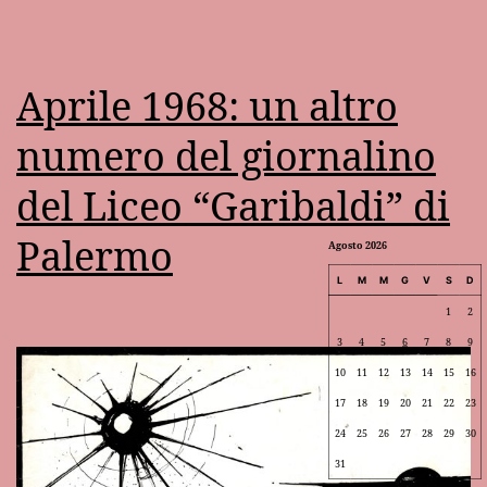
Aprile 1968: un altro
numero del giornalino
del Liceo “Garibaldi” di
Palermo
Agosto 2026
L
M
M
G
V
S
D
1
2
3
4
5
6
7
8
9
10
11
12
13
14
15
16
17
18
19
20
21
22
23
24
25
26
27
28
29
30
31