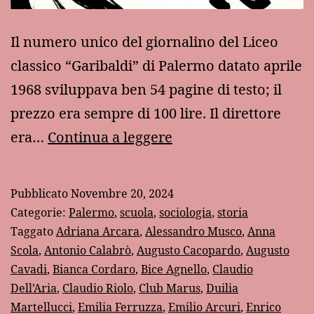
Il numero unico del giornalino del Liceo
classico “Garibaldi” di Palermo datato aprile
1968 sviluppava ben 54 pagine di testo; il
prezzo era sempre di 100 lire. Il direttore
Aprile
era…
Continua a leggere
1968:
un
Pubblicato
Novembre 20, 2024
altro
Categorie:
Palermo
,
scuola
,
sociologia
,
storia
numero
Taggato
Adriana Arcara
,
Alessandro Musco
,
Anna
Scola
,
Antonio Calabrò
,
Augusto Cacopardo
,
Augusto
del
Cavadi
,
Bianca Cordaro
,
Bice Agnello
,
Claudio
giornalino
Dell’Aria
,
Claudio Riolo
,
Club Marus
,
Duilia
del
Martellucci
,
Emilia Ferruzza
,
Emilio Arcuri
,
Enrico