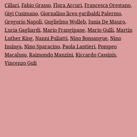
Liceo
Cillari
,
Fabio Grasso
,
Flora Arcuri
,
Francesca Orestano
,
Gigi Cusimano
,
Giornalino liceo garibaldi Palermo
,
“Garibaldi”
Gregorio Napoli
,
Guglielmo Wolleb
,
Iunia De Mauro
,
di
Lucia Gagliardi
,
Mario Frangipane
,
Mario Gulli
,
Martin
Palermo
Luther King
,
Nanni Puliatti
,
Nino Bonsangue
,
Nino
Insinga
,
Nino Sparacino
,
Paola Lantieri
,
Pompeo
Macaluso
,
Raimondo Manzini
,
Riccardo Cassinis
,
Vincenzo Gulì