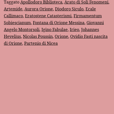
Taggato
Apollodoro Biblioteca
,
Arato di Soli Fenomeni
,
Artemide
,
Aurora Orione
,
Diodoro Siculo
,
Ecale
Callimaco
,
Eratostene Catasterismi
,
Firmamentum
Sobiescianum
,
Fontana di Orione Messina
,
Giovanni
Angelo Montorsoli
,
Igino Fabulae
,
Irieo
,
Johannes
Hevelius
,
Nicolas Poussin
,
Orione
,
Ovidio Fasti nascita
di Orione
,
Partenio di Nicea