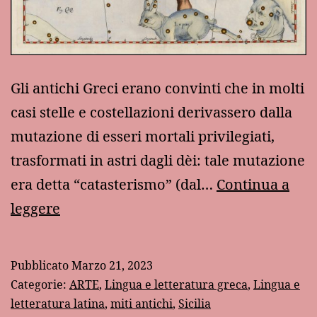
Gli antichi Greci erano convinti che in molti
casi stelle e costellazioni derivassero dalla
mutazione di esseri mortali privilegiati,
trasformati in astri dagli dèi: tale mutazione
era detta “catasterismo” (dal…
Continua a
Il
leggere
mito
di
Pubblicato
Marzo 21, 2023
Orione
Categorie:
ARTE
,
Lingua e letteratura greca
,
Lingua e
letteratura latina
,
miti antichi
,
Sicilia