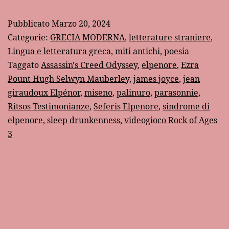
di
Pubblicato
Marzo 20, 2024
un
Categorie:
GRECIA MODERNA
,
letterature straniere
,
uomo
Lingua e letteratura greca
,
miti antichi
,
poesia
Taggato
Assassin's Creed Odyssey
,
elpenore
,
Ezra
qualunque
Pount Hugh Selwyn Mauberley
,
james joyce
,
jean
giraudoux Elpénor
,
miseno
,
palinuro
,
parasonnie
,
Ritsos Testimonianze
,
Seferis Elpenore
,
sindrome di
elpenore
,
sleep drunkenness
,
videogioco Rock of Ages
3