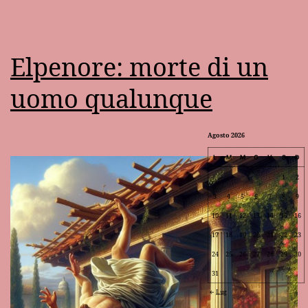
Elpenore: morte di un
uomo qualunque
Agosto 2026
L
M
M
G
V
S
D
1
2
3
4
5
6
7
8
9
10
11
12
13
14
15
16
17
18
19
20
21
22
23
24
25
26
27
28
29
30
31
Lug