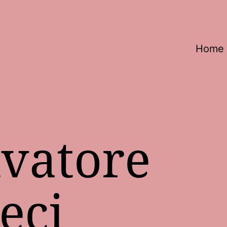
Home
lvatore
eci