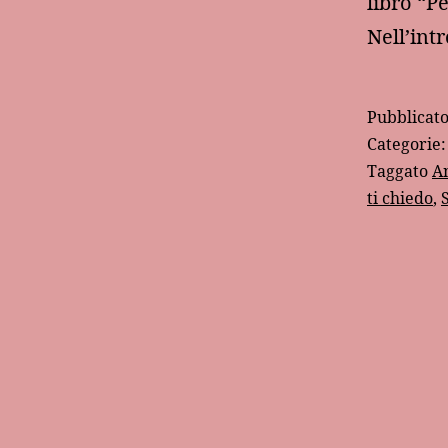
libro “P
Nell’in
Pubblicat
Categorie
Taggato
A
ti chiedo
,