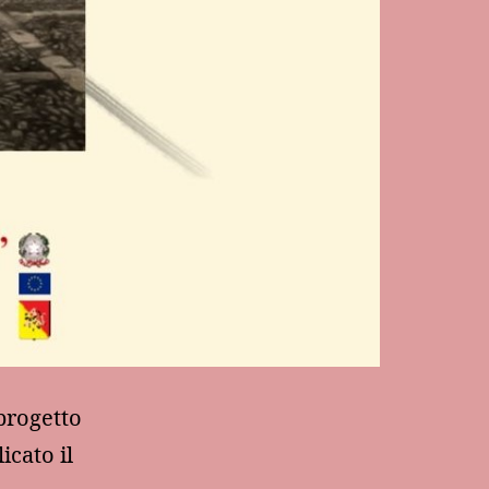
 progetto
icato il