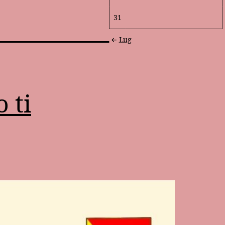
31
Lug
 ti