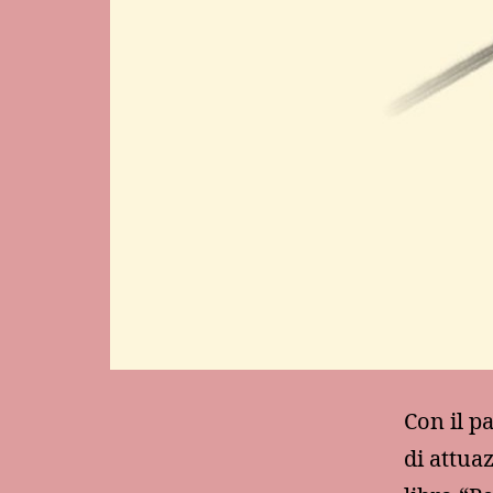
Con il p
di attua