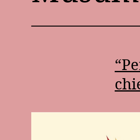
“Pe
chi