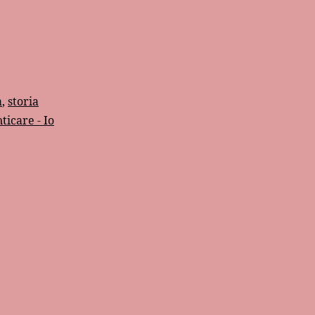
a
,
storia
icare - Io