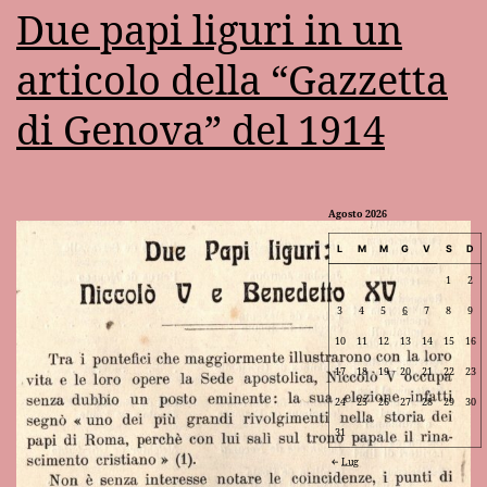
Due papi liguri in un
articolo della “Gazzetta
di Genova” del 1914
Agosto 2026
L
M
M
G
V
S
D
1
2
3
4
5
6
7
8
9
10
11
12
13
14
15
16
17
18
19
20
21
22
23
24
25
26
27
28
29
30
31
Lug