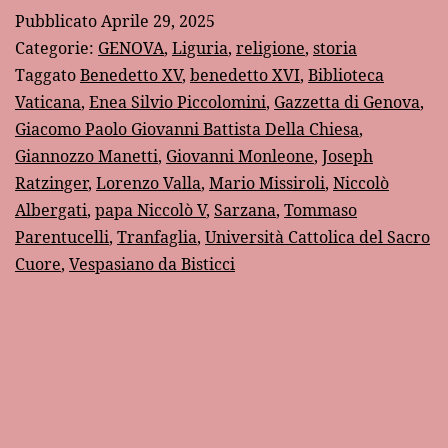
liguri
Pubblicato
Aprile 29, 2025
in
Categorie:
GENOVA
,
Liguria
,
religione
,
storia
un
Taggato
Benedetto XV
,
benedetto XVI
,
Biblioteca
Vaticana
,
Enea Silvio Piccolomini
,
Gazzetta di Genova
,
articolo
Giacomo Paolo Giovanni Battista Della Chiesa
,
della
Giannozzo Manetti
,
Giovanni Monleone
,
Joseph
“Gazzetta
Ratzinger
,
Lorenzo Valla
,
Mario Missiroli
,
Niccolò
di
Albergati
,
papa Niccolò V
,
Sarzana
,
Tommaso
Parentucelli
,
Tranfaglia
,
Università Cattolica del Sacro
Genova”
Cuore
,
Vespasiano da Bisticci
del
1914