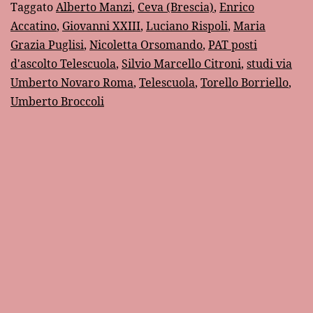
Taggato
Alberto Manzi
,
Ceva (Brescia)
,
Enrico
Accatino
,
Giovanni XXIII
,
Luciano Rispoli
,
Maria
Grazia Puglisi
,
Nicoletta Orsomando
,
PAT posti
d'ascolto Telescuola
,
Silvio Marcello Citroni
,
studi via
Umberto Novaro Roma
,
Telescuola
,
Torello Borriello
,
Umberto Broccoli