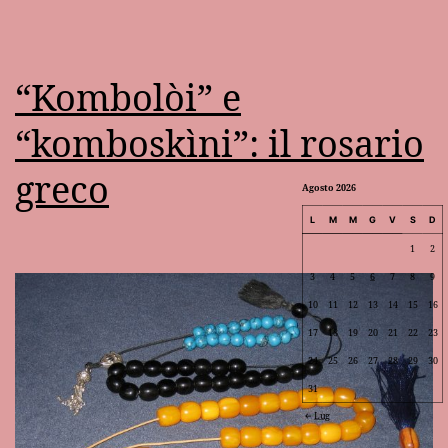
“Kombolòi” e
“komboskìni”: il rosario
greco
Agosto 2026
L
M
M
G
V
S
D
1
2
3
4
5
6
7
8
9
10
11
12
13
14
15
16
17
18
19
20
21
22
23
24
25
26
27
28
29
30
31
Lug