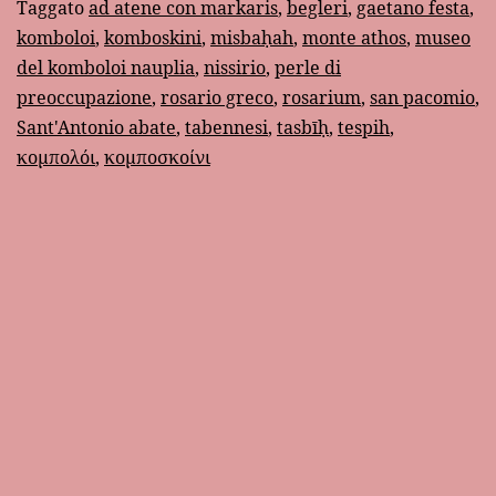
rosario
Taggato
ad atene con markaris
,
begleri
,
gaetano festa
,
komboloi
,
komboskini
,
misbaḥah
,
monte athos
,
museo
greco
del komboloi nauplia
,
nissirio
,
perle di
preoccupazione
,
rosario greco
,
rosarium
,
san pacomio
,
Sant'Antonio abate
,
tabennesi
,
tasbīḥ
,
tespih
,
κομπολόι
,
κομποσκοίνι