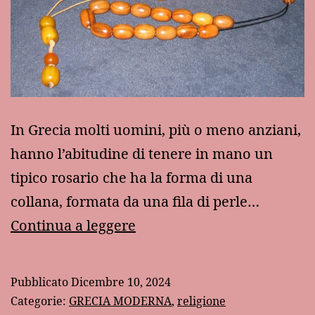
In Grecia molti uomini, più o meno anziani,
hanno l’abitudine di tenere in mano un
tipico rosario che ha la forma di una
collana, formata da una fila di perle…
“Kombolòi”
Continua a leggere
e
“komboskìni”:
Pubblicato
Dicembre 10, 2024
il
Categorie:
GRECIA MODERNA
,
religione