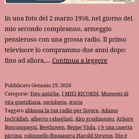
In una foto del 2 marzo 1956, nel giorno del
mio secondo compleanno, armeggio
pensieroso con una grossa radio. Il primo
televisore lo comprammo due anni dopo:
I
fino ad allora,…
Continua a leggere
tempi
gloriosi
Pubblicato
Gennaio 29, 2026
della
Categorie:
Foto antiche
,
I MIEI RICORDI
,
Momenti di
radio
vita quotidiana
,
sociologia
,
storia
Taggato
abbassa la tua radio per favore
,
Adamo
Inch'Allah
,
alberto rabagliati
,
Alto gradimento
,
Arbore
Boncompagni
,
Beethoven
,
Beppe Viola
,
c'è una casetta
piccina
,
colonnello Buonasera Harold Stevens
,
Dio è