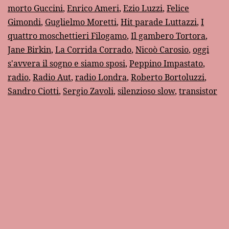
morto Guccini
,
Enrico Ameri
,
Ezio Luzzi
,
Felice
Gimondi
,
Guglielmo Moretti
,
Hit parade Luttazzi
,
I
quattro moschettieri Filogamo
,
Il gambero Tortora
,
Jane Birkin
,
La Corrida Corrado
,
Nicoò Carosio
,
oggi
s'avvera il sogno e siamo sposi
,
Peppino Impastato
,
radio
,
Radio Aut
,
radio Londra
,
Roberto Bortoluzzi
,
Sandro Ciotti
,
Sergio Zavoli
,
silenzioso slow
,
transistor