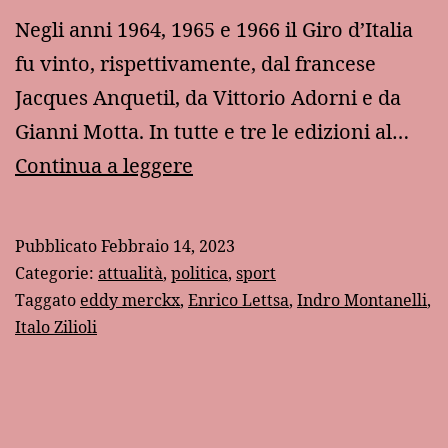
Negli anni 1964, 1965 e 1966 il Giro d’Italia
fu vinto, rispettivamente, dal francese
Jacques Anquetil, da Vittorio Adorni e da
Gianni Motta. In tutte e tre le edizioni al…
Il
Continua a leggere
PD
e
Pubblicato
Febbraio 14, 2023
la
Categorie:
attualità
,
politica
,
sport
sindrome
Taggato
eddy merckx
,
Enrico Lettsa
,
Indro Montanelli
,
Italo Zilioli
di
Zilioli