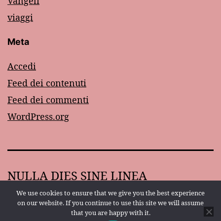
Vangeli
viaggi
Meta
Accedi
Feed dei contenuti
Feed dei commenti
WordPress.org
NULLA DIES SINE LINEA
We use cookies to ensure that we give you the best experience
Proudly powered by
WordPress
.
on our website. If you continue to use this site we will assume
that you are happy with it.