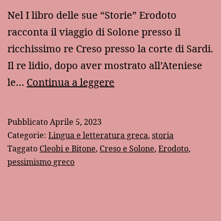
Nel I libro delle sue “Storie” Erodoto
racconta il viaggio di Solone presso il
ricchissimo re Creso presso la corte di Sardi.
Il re lidio, dopo aver mostrato all’Ateniese
Erodoto
le…
Continua a leggere
e
la
Pubblicato
Aprile 5, 2023
storia
Categorie:
Lingua e letteratura greca
,
storia
di
Taggato
Cleobi e Bitone
,
Creso e Solone
,
Erodoto
,
pessimismo greco
Cleobi
e
Bitone