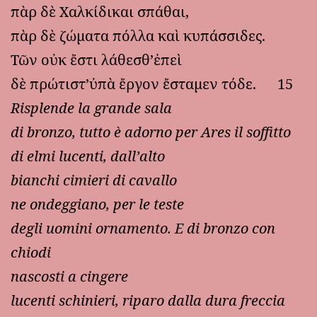
πὰρ δὲ Χαλκίδικαι σπάθαι,
πὰρ δὲ ζώματα πόλλα καὶ κυπάσσιδες.
Τῶν οὐκ ἔστι λάθεσθ’ἐπεὶ
δὲ πρώτιστ’ὐπὰ ἔργον ἔσταμεν τόδε. 15
Risplende la grande sala
di bronzo, tutto è adorno per Ares il soffitto
di elmi lucenti, dall’alto
bianchi cimieri di cavallo
ne ondeggiano, per le teste
degli uomini ornamento. E di bronzo con
chiodi
nascosti a cingere
lucenti schinieri, riparo dalla dura freccia