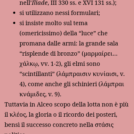
nell’
Iliade
, III 330 ss. e XVI 131 ss.);
si utilizzano nessi formulari;
si insiste molto sul tema
(omericissimo) della “luce” che
promana dalle armi: la grande sala
“risplende di bronzo” (μαρμαίρει…
χάλκῳ, vv. 1-2), gli elmi sono
“scintillanti” (λάμπραισιν κυνίαισι, v.
4), come anche gli schinieri (λάμπραι
κνάμιδες, v. 9).
Tuttavia in Alceo scopo della lotta non è più
il κλέος, la gloria o il ricordo dei posteri,
bensì il successo concreto nella στάσις