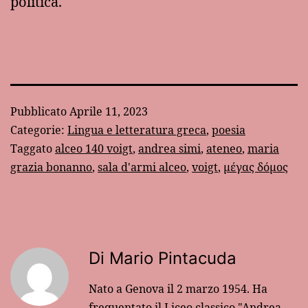
politica.
Pubblicato
Aprile 11, 2023
Categorie:
Lingua e letteratura greca
,
poesia
Taggato
alceo 140 voigt
,
andrea simi
,
ateneo
,
maria
grazia bonanno
,
sala d'armi alceo
,
voigt
,
μέγας δόμος
Di Mario Pintacuda
Nato a Genova il 2 marzo 1954. Ha
frequentato il Liceo classico "Andrea