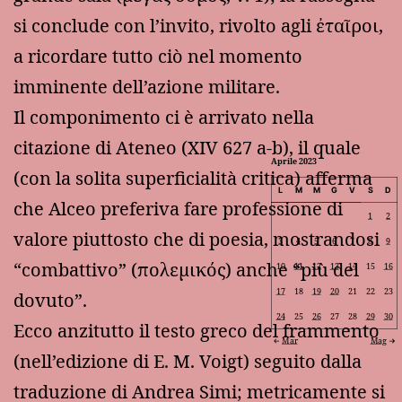
si conclude con l’invito, rivolto agli ἐταῖροι,
a ricordare tutto ciò nel momento
imminente dell’azione militare.
Il componimento ci è arrivato nella
citazione di Ateneo (XIV 627 a-b), il quale
Aprile 2023
(con la solita superficialità critica) afferma
L
M
M
G
V
S
D
che Alceo preferiva fare professione di
1
2
valore piuttosto che di poesia, mostrandosi
3
4
5
6
7
8
9
“combattivo” (πολεμικός) anche “più del
10
11
12
13
14
15
16
17
18
19
20
21
22
23
dovuto”.
24
25
26
27
28
29
30
Ecco anzitutto il testo greco del frammento
Mar
Mag
(nell’edizione di E. M. Voigt) seguito dalla
traduzione di Andrea Simi; metricamente si