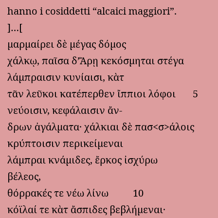
hanno i cosiddetti “alcaici maggiori”.
]…[
μαρμαίρει δὲ μέγας δόμος
χάλκῳ, παῖσα δ’Ἄρῃ κεκόσμηται στέγα
λάμπραισιν κυνίαισι, κὰτ
τᾶν λεῦκοι κατέπερθεν ἴππιοι λόφοι 5
νεύοισιν, κεφάλαισιν ἄν-
δρων ἀγάλματα· χάλκιαι δὲ πασ<σ>άλοις
κρύπτοισιν περικείμεναι
λάμπραι κνάμιδες, ἔρκος ἰσχύρω
βέλεος,
θόρρακές τε νέω λίνω 10
κόϊλαί τε κὰτ ἄσπιδες βεβλήμεναι·