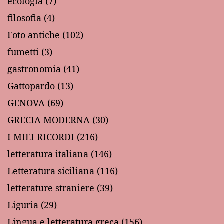
ecologia
(7)
filosofia
(4)
Foto antiche
(102)
fumetti
(3)
gastronomia
(41)
Gattopardo
(13)
GENOVA
(69)
GRECIA MODERNA
(30)
I MIEI RICORDI
(216)
letteratura italiana
(146)
Letteratura siciliana
(116)
letterature straniere
(39)
Liguria
(29)
Lingua e letteratura greca
(156)