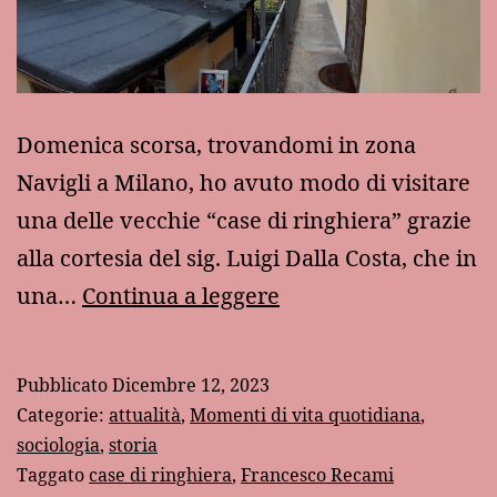
Domenica scorsa, trovandomi in zona
Navigli a Milano, ho avuto modo di visitare
una delle vecchie “case di ringhiera” grazie
alla cortesia del sig. Luigi Dalla Costa, che in
Le
una…
Continua a leggere
“case
di
Pubblicato
Dicembre 12, 2023
ringhiera”
Categorie:
attualità
,
Momenti di vita quotidiana
,
di
sociologia
,
storia
Taggato
case di ringhiera
,
Francesco Recami
Milano