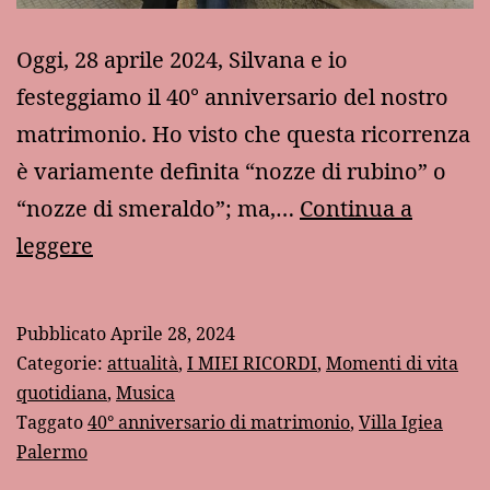
Oggi, 28 aprile 2024, Silvana e io
festeggiamo il 40° anniversario del nostro
matrimonio. Ho visto che questa ricorrenza
è variamente definita “nozze di rubino” o
“nozze di smeraldo”; ma,…
Continua a
40
leggere
anni
di
Pubblicato
Aprile 28, 2024
matrimonio
Categorie:
attualità
,
I MIEI RICORDI
,
Momenti di vita
quotidiana
,
Musica
Taggato
40° anniversario di matrimonio
,
Villa Igiea
Palermo