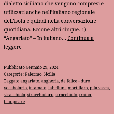
dialetto siciliano che vengono compresi e
utilizzati anche nell’italiano regionale
dell’isola e quindi nella conversazione
quotidiana. Eccone altri cinque. 1)
“Angariato” – In italiano…
Continua a
Altri
leggere
cinque
vocaboli
Pubblicato
Gennaio 29, 2024
siculo-
Categorie:
Palermo
,
Sicilia
italiani
Taggato
angariato
,
angheria
,
de felice - duro
vocabolario
,
intamato
,
labellum
,
mortillaro
,
pila vasca
,
stracchiola
,
stracchiularu
,
stracchiulo
,
traina
,
truppicare