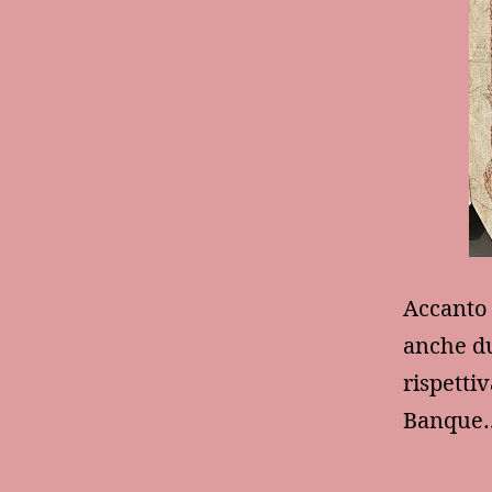
Accanto a
anche du
rispetti
Banqu