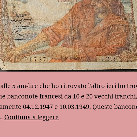
lle 5 am-lire che ho ritrovato l’altro ieri ho tr
e banconote francesi da 10 e 20 vecchi franchi,
vamente 04.12.1947 e 10.03.1949. Queste bancon
Due
e…
Continua a leggere
banconote