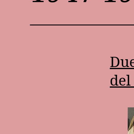
Due
del