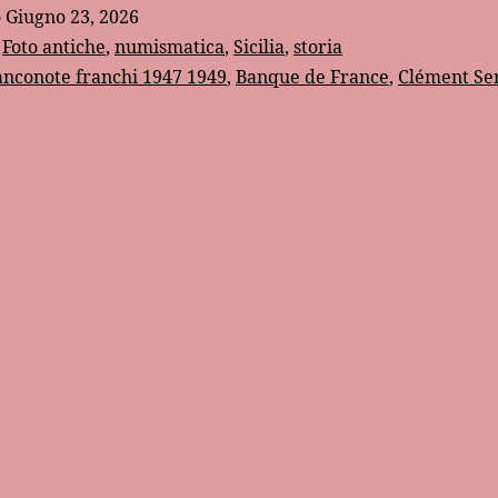
francesi
o
Giugno 23, 2026
del
:
Foto antiche
,
numismatica
,
Sicilia
,
storia
secondo
anconote franchi 1947 1949
,
Banque de France
,
Clément Se
dopoguerra