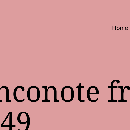
Home
nconote f
949