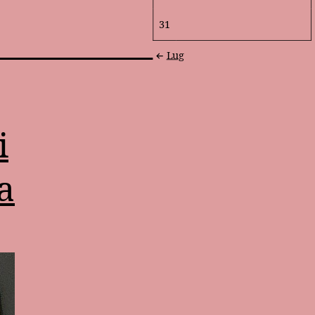
31
Lug
i
a