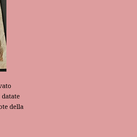
ovato
 datate
ote della