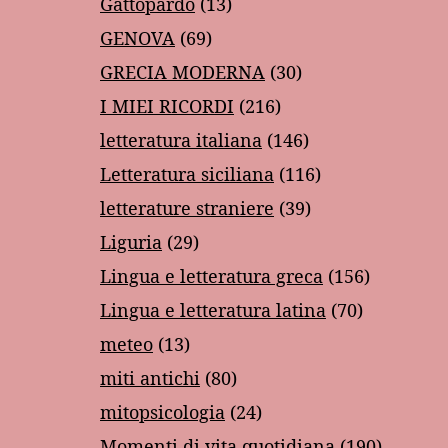
Gattopardo
(13)
GENOVA
(69)
GRECIA MODERNA
(30)
I MIEI RICORDI
(216)
letteratura italiana
(146)
Letteratura siciliana
(116)
letterature straniere
(39)
Liguria
(29)
Lingua e letteratura greca
(156)
Lingua e letteratura latina
(70)
meteo
(13)
miti antichi
(80)
mitopsicologia
(24)
Momenti di vita quotidiana
(190)