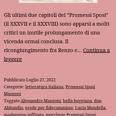
Gli ultimi due capitoli dei “Promessi Sposi”
(il XXXVII e il XXXVIII) sono apparsi a molti
critici un inutile prolungamento di una
vicenda ormai conclusa. Il
ricongiungimento fra Renzo e…
Continua a
Lucia,
leggere
la
“bella
Pubblicato
Luglio 27, 2022
baggiana”
Categorie:
letteratura italiana
,
Promessi Sposi
Manzoni
Taggato
Alessandro Manzoni
,
bella baggiana
,
don
Abbondio
,
erede per fidecommisso
,
Lucia Mondella
,
madonnina infilzata
,
marchese Promessi Sposi
,