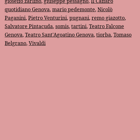
gioseffo zarlino
,
giuseppe pessagno
,
Il Caffaro
quotidiano Genova
,
mario pedemonte
,
Nicolò
Paganini
,
Pietro Venturini
,
pugnani
,
remo giazotto
,
Salvatore Pintacuda
,
somis
,
tartini
,
Teatro Falcone
Genova
,
Teatro Sant'Agoatino Genova
,
tiorba
,
Tomaso
Belgrano
,
Vivaldi