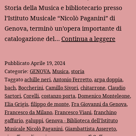
Storia della Musica e bibliotecario presso
l’Istituto Musicale “Nicolò Paganini” di
Genova, terminò un’opera importante di
Un
catalogazione del…
Continua a leggere
prezio
catalo
Pubblicato
Aprile 19, 2024
musica
Categorie:
GENOVA
,
Musica
,
storia
genove
Taggato
achille neri
,
Antonio Ferretto
,
arpa doppia
,
bach
,
Boccherini
,
Camillo Sivori
,
chitarrone
,
Claudio
Sartori
,
Corelli
,
costanzo porta
,
Domenico Monteleone
,
Elia Grigis
,
filippo de monte
,
Fra Giovanni da Genova
,
Francesco da Milano
,
Francesco Viani
,
franchino
gaffurio
,
galuppi
,
Genova - Biblioteca dell'Istituto
Musicale Nicolò Paganini
,
Giambattista Assereto
,