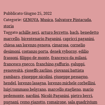
vita
musicale
Pubblicato
Giugno 25, 2022
a
Categorie:
GENOVA
,
Musica
,
Salvatore Pintacuda
,
Genova
storia
Taggato
achille neri
,
arturo ferretto
,
bach
,
benedetto
nel
marcello
,
bicentenario Paganini
,
capricci paganini
,
tempo
chiesa san lorenzo genova
,
cimarosa
,
cornelio
di
desimoni
,
costanzo porta
,
denek vyborny
,
edilio
Paganini”
frassoni
,
filippo de monte
,
francesco da milani
,
francesco gnecco
,
franchino gaffurio
,
galuppi
,
di
genovesità
,
gioseffo zarlino
,
giovanni battista
Salvatore
gambaro
,
giuseppe nicolini
,
giuseppe pessagno
,
Pintacuda
hendel
,
lorenzo lasagna
,
lorenzo michele corbellini
,
luigi tommaso belgrano
,
marcello staglieno
,
mario
pedemonte
,
nardini
,
Nicolò Paganini
,
pietro berri
,
pugnani
,
remo giazotto
,
romairone
,
sala quadrivium