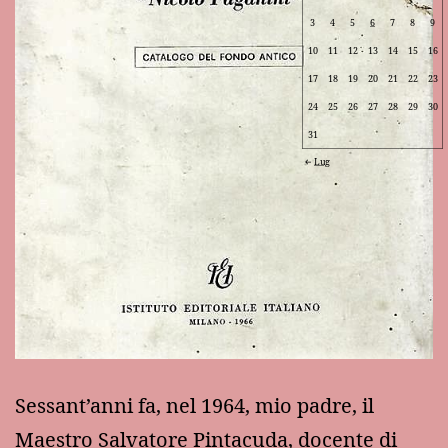
3
4
5
6
7
8
9
10
11
12
13
14
15
16
17
18
19
20
21
22
23
24
25
26
27
28
29
30
31
Lug
Sessant’anni fa, nel 1964, mio padre, il
Maestro Salvatore Pintacuda, docente di