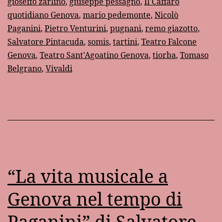
gioseffo zarlino
,
giuseppe pessagno
,
Il Caffaro
quotidiano Genova
,
mario pedemonte
,
Nicolò
Paganini
,
Pietro Venturini
,
pugnani
,
remo giazotto
,
Salvatore Pintacuda
,
somis
,
tartini
,
Teatro Falcone
Genova
,
Teatro Sant'Agoatino Genova
,
tiorba
,
Tomaso
Belgrano
,
Vivaldi
“La vita musicale a
Genova nel tempo di
Paganini” di Salvatore