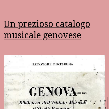
Un prezioso catalogo
musicale genovese
Agosto 2026
L
M
M
G
V
S
D
1
2