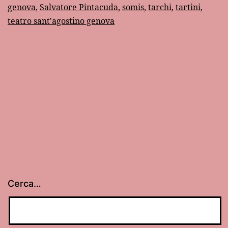
genova
,
Salvatore Pintacuda
,
somis
,
tarchi
,
tartini
,
teatro sant'agostino genova
Cerca…