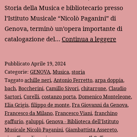
Storia della Musica e bibliotecario presso
l’Istituto Musicale “Nicolò Paganini” di
Genova, terminò un’opera importante di
Un
catalogazione del…
Continua a leggere
prezio
catalo
Pubblicato
Aprile 19, 2024
musica
Categorie:
GENOVA
,
Musica
,
storia
genove
Taggato
achille neri
,
Antonio Ferretto
,
arpa doppia
,
bach
,
Boccherini
,
Camillo Sivori
,
chitarrone
,
Claudio
Sartori
,
Corelli
,
costanzo porta
,
Domenico Monteleone
,
Elia Grigis
,
filippo de monte
,
Fra Giovanni da Genova
,
Francesco da Milano
,
Francesco Viani
,
franchino
gaffurio
,
galuppi
,
Genova - Biblioteca dell'Istituto
Musicale Nicolò Paganini
,
Giambattista Assereto
,