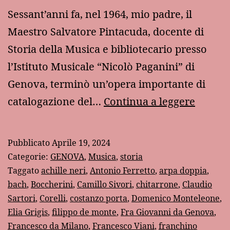
Sessant’anni fa, nel 1964, mio padre, il
Maestro Salvatore Pintacuda, docente di
Storia della Musica e bibliotecario presso
l’Istituto Musicale “Nicolò Paganini” di
Genova, terminò un’opera importante di
Un
catalogazione del…
Continua a leggere
prezio
catalo
Pubblicato
Aprile 19, 2024
musica
Categorie:
GENOVA
,
Musica
,
storia
genove
Taggato
achille neri
,
Antonio Ferretto
,
arpa doppia
,
bach
,
Boccherini
,
Camillo Sivori
,
chitarrone
,
Claudio
Sartori
,
Corelli
,
costanzo porta
,
Domenico Monteleone
,
Elia Grigis
,
filippo de monte
,
Fra Giovanni da Genova
,
Francesco da Milano
,
Francesco Viani
,
franchino