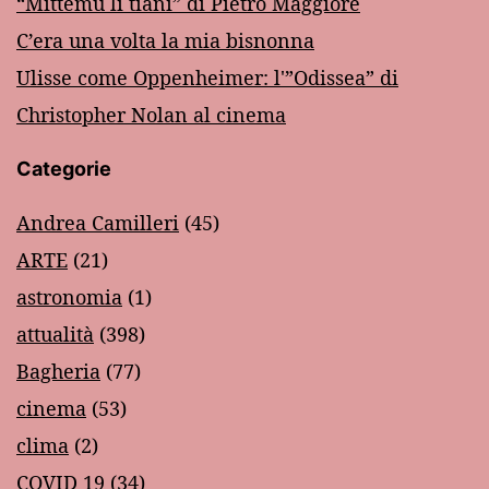
“Mittemu li tiàni” di Pietro Maggiore
C’era una volta la mia bisnonna
Ulisse come Oppenheimer: l'”Odissea” di
Christopher Nolan al cinema
Categorie
Andrea Camilleri
(45)
ARTE
(21)
astronomia
(1)
attualità
(398)
Bagheria
(77)
cinema
(53)
clima
(2)
COVID 19
(34)