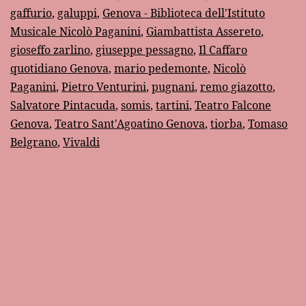
gaffurio
,
galuppi
,
Genova - Biblioteca dell'Istituto
Musicale Nicolò Paganini
,
Giambattista Assereto
,
gioseffo zarlino
,
giuseppe pessagno
,
Il Caffaro
quotidiano Genova
,
mario pedemonte
,
Nicolò
Paganini
,
Pietro Venturini
,
pugnani
,
remo giazotto
,
Salvatore Pintacuda
,
somis
,
tartini
,
Teatro Falcone
Genova
,
Teatro Sant'Agoatino Genova
,
tiorba
,
Tomaso
Belgrano
,
Vivaldi